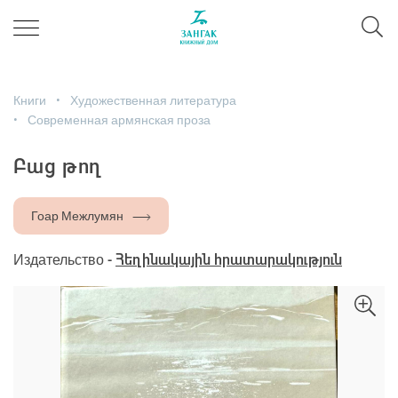
Книги
Художественная литература
Современная армянская проза
Բաց թող
Гоар Межлумян
Издательство -
Հեղինակային հրատարակություն