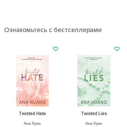
Ознакомьтесь с бестселлерами
Twisted Hate
Twisted Lies
Ана Хуан
Ана Хуан