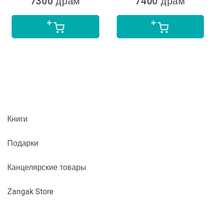
7300 драм
7400 драм
Книги
Подарки
Канцелярские товары
Zangak Store