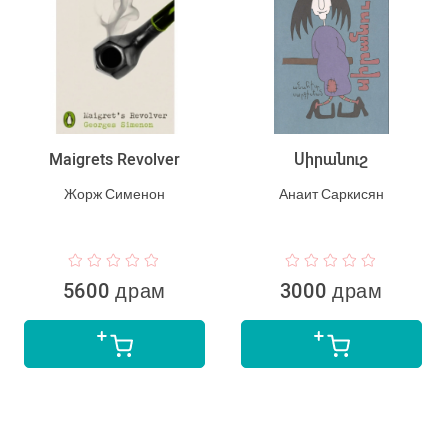
Maigrets Revolver
Սիրանուշ
Жорж Сименон
Анаит Саркисян
5600 драм
3000 драм