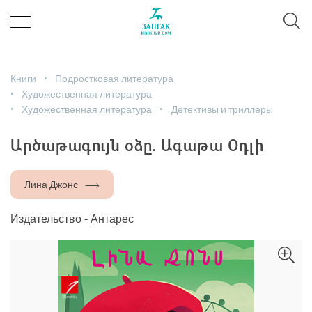
Книги
Подростковая литература
Художественная литература
Художественная литература
Детективы и триллеры
Արծաթագույն օձը. Ագաթա Օդլի
Лина Джонс
Издательство -
Антарес