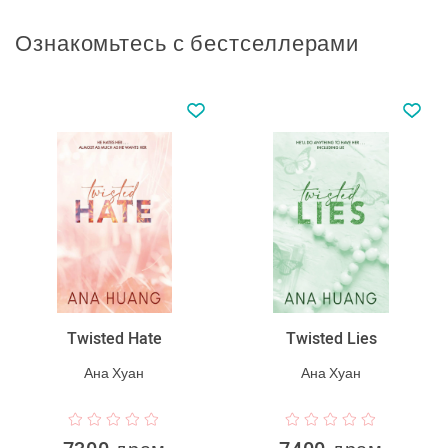
Ознакомьтесь с бестселлерами
Twisted Hate
Twisted Lies
Ана Хуан
Ана Хуан