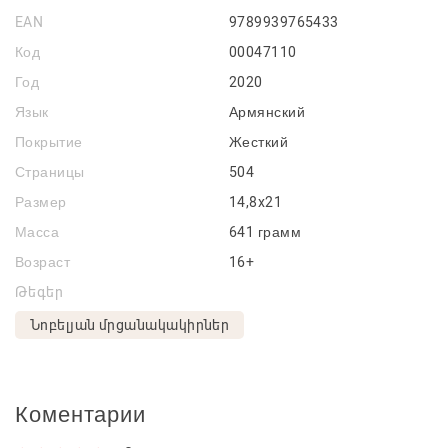
EAN
9789939765433
Код
00047110
Год
2020
Язык
Армянский
Покрытие
Жесткий
Страницы
504
Размер
14,8x21
Масса
641 грамм
Возраст
16+
Թեգեր
Նոբելյան մրցանակակիրներ
Коментарии