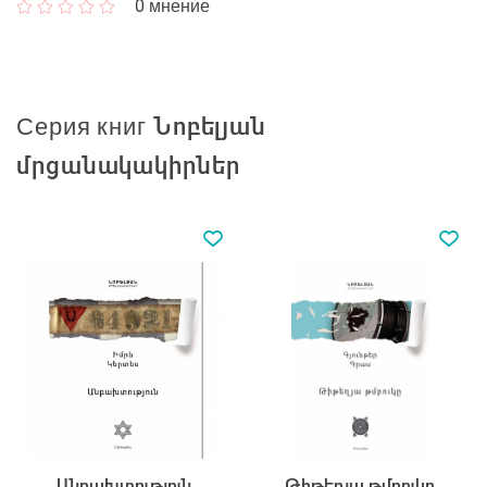
0
мнение
Серия книг Նոբելյան
մրցանակակիրներ
Անբախտություն
Թիթեղյա թմբուկը