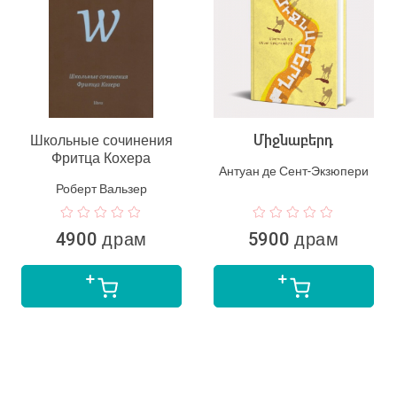
Школьные сочинения
Միջնաբերդ
Фритца Кохера
Антуан де Сент-Экзюпери
Роберт Вальзер
4900 драм
5900 драм