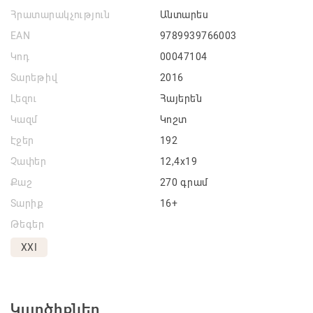
Հրատարակչություն
Անտարես
EAN
9789939766003
Կոդ
00047104
Տարեթիվ
2016
Լեզու
Հայերեն
Կազմ
Կոշտ
Էջեր
192
Չափեր
12,4x19
Քաշ
270 գրամ
Տարիք
16+
Թեգեր
XXI
Կարծիքներ