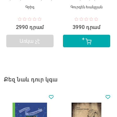
Գրիգ
Գուրգեն Խանջյան
2990 դրամ
3990 դրամ
Առկա չէ
Քեզ նաև դուր կգա