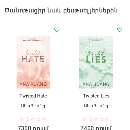
Ծանոթացիր նաև բեսթսելլերներին
Twisted Hate
Twisted Lies
Անա Հուանգ
Անա Հուանգ
7300 դրամ
7400 դրամ