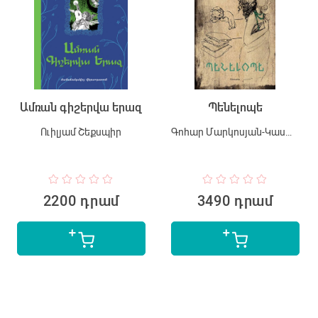
Ամռան գիշերվա երազ
Պենելոպե
Ուիլյամ Շեքսպիր
Գոհար Մարկոսյան-Կասպեր
2200 դրամ
3490 դրամ