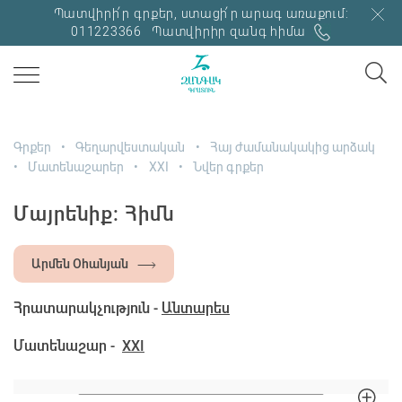
Պատվիրի՛ր գրքեր, ստացի՛ր արագ առաքում:
011223366
Պատվիրիր զանգ հիմա
Գրքեր
Գեղարվեստական
Հայ ժամանակակից արձակ
Մատենաշարեր
XXI
Նվեր գրքեր
Մայրենիք: Հիմն
Արմեն Օհանյան
Հրատարակչություն -
Անտարես
Մատենաշար -
XXI