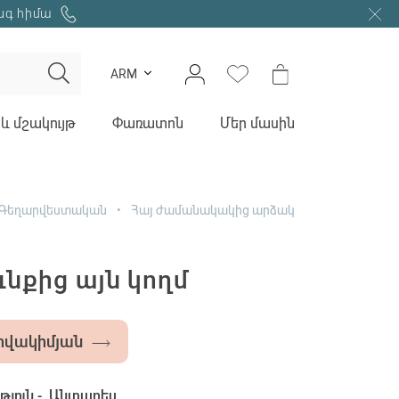
նգ հիմա
ARM
և մշակույթ
Փառատոն
Մեր մասին
Գեղարվեստական
Հայ ժամանակակից արձակ
ւնքից այն կողմ
ովակիմյան
յուն -
Անտարես