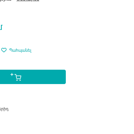
մ
Պահպանել
երիդ