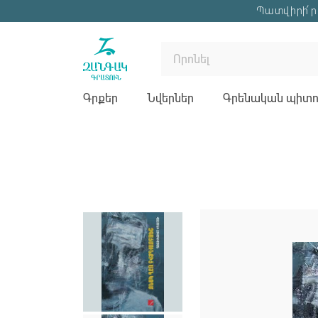
Պատվիրի՛ր 
Գրքեր
Նվերներ
Գրենական պիտու