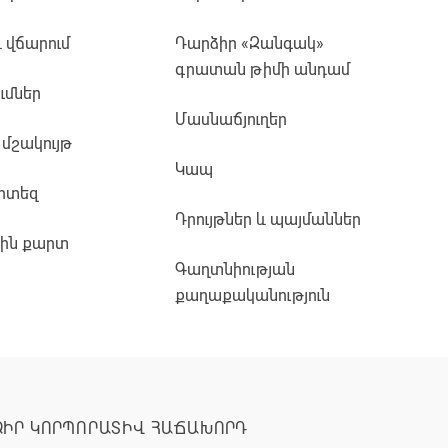
և վճարում
Դարձիր «Զանգակ»
գրատան թիմի անդամ
ւմներ
Մասնաճյուղեր
 մշակույթ
Կապ
րտեզ
Դրույթներ և պայմաններ
յին քարտ
Գաղտնիության
քաղաքականություն
ՁԻՐ ԿՈՐՊՈՐԱՏԻՎ ՀԱՃԱԽՈՐԴ