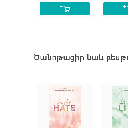
Ծանոթացիր նաև բեսթս