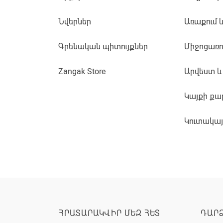
Նվերներ
Առաքում 
Գրենական պիտույքներ
Միջոցառո
Zangak Store
Արվեստ և
Կայքի քա
Կուտակա
ՀՐԱՏԱՐԱԿՎԻՐ ՄԵԶ ՀԵՏ
ԴԱՐ