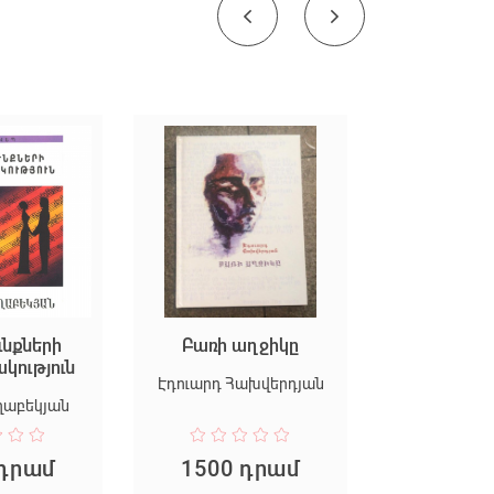
ւնքների
Բառի աղջիկը
Մեկ պա
կություն
մատենա
Էդուարդ Հախվերդյան
ղաբեկյան
Սամվել Բո
 դրամ
1500 դրամ
800 