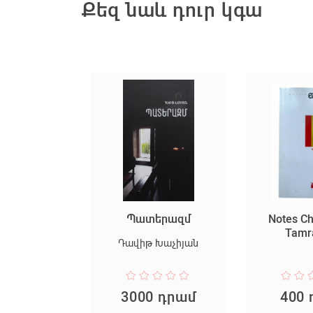
Քեզ նաև դուր կգա
 կյանքի
Պատերազմ
Notes C
կերակ
Tamr
Դավիթ Խաչիյան
Նահապետյան
 դրամ
3000 դրամ
400