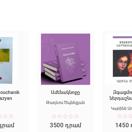
houchanik
Ամենակնոջը
Զգացմո
azyan
ներդաշնա
Թադևոս Ծպնեցյան
Կարինե Ա
 դրամ
3500 դրամ
1450