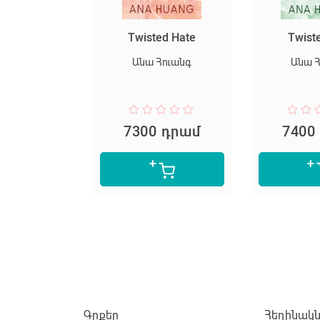
սարյակ
Twisted Hate
Twist
նելը
Անա Հուանգ
Անա 
փեր Լի
 դրամ
7300 դրամ
7400
Գրքեր
Հեղինակն