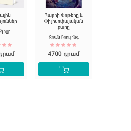
ային
Հարրի Փոթերը և
Եկեք ստեղ
թյուններ
Փիլիսոփայական
արվ
քարը
Քլիըր
Մարիոն Դ
Ջոան Ռոուլինգ
 դրամ
4700 դրամ
5300 