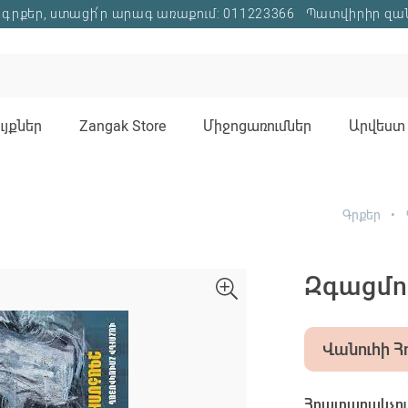
գրքեր, ստացի՛ր արագ առաքում: 011223366
Պատվիրիր զա
յքներ
Zangak Store
Միջոցառումներ
Արվեստ 
Գրքեր
Զգացմո
Վանուհի Հ
Հրատարակչութ