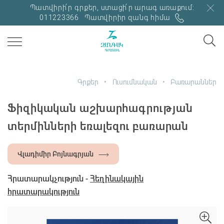
Պատվիրի՛ր գրքեր, ստացի՛ր արագ առաքում:
011223366
Պատվիրիր զանգ հիմա
Գրքեր
Ուսումնական
Բառարաններ
Ֆիզիկական աշխարհագրության
տերմինների եռալեզու բառարան
Վլադիմիր Բոյնագրյան
Հրատարակչություն -
Հեղինակային
հրատարակություն