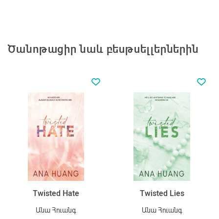
Ծանոթացիր նաև բեսթսելլերներին
Twisted Hate
Twisted Lies
Անա Հուանգ
Անա Հուանգ