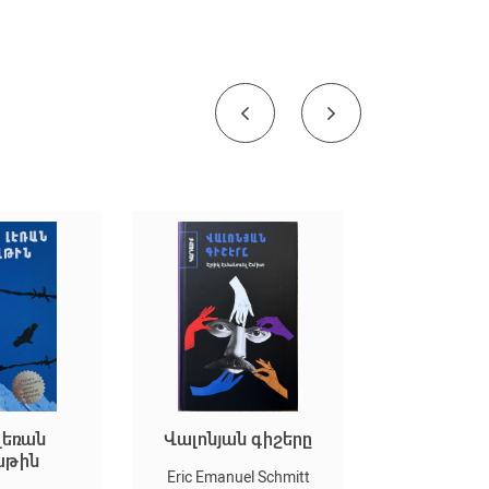
նյան գիշերը
Զուլալի
տապ
Emanuel Schmitt
Narine Abgaryan