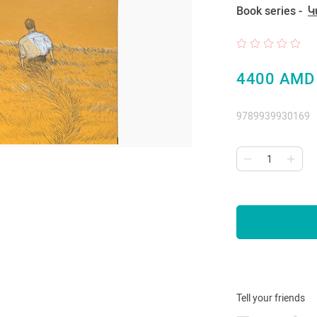
Book series -
Կ
4400 AMD
9789939930169
Tell your friends