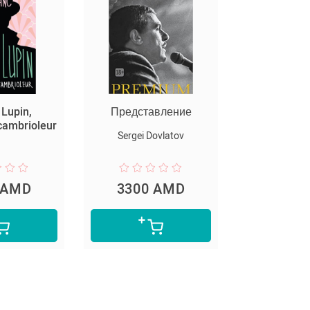
редставление
The Joke
Պիեդ
նստ
Sergei Dovlatov
Milan Kundera
3300 AMD
6400 AMD