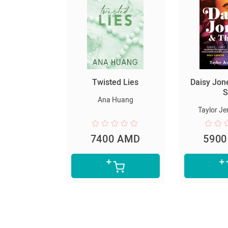
Twisted Lies
Daisy Jones and The
Six
Ana Huang
Taylor Jenkins Reid
7400 AMD
5900 AMD