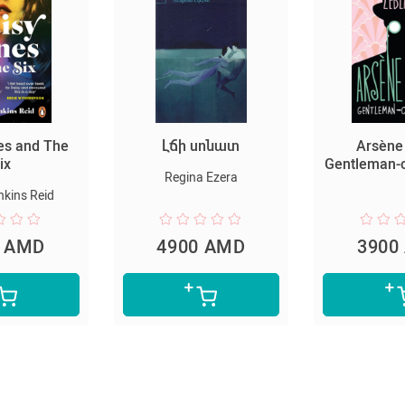
Լճի սոնատ
Arsène Lupin,
П
Gentleman-cambrioleur
Regina Ezera
4900 AMD
3900 AMD