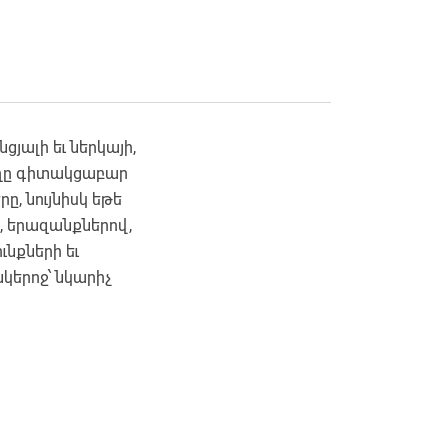
յալի եւ ներկայի,
ողը գիտակցաբար
ը, նույնիսկ եթե
բ, երազանքներով,
ւնքների եւ
կերոջ՝ նկարիչ