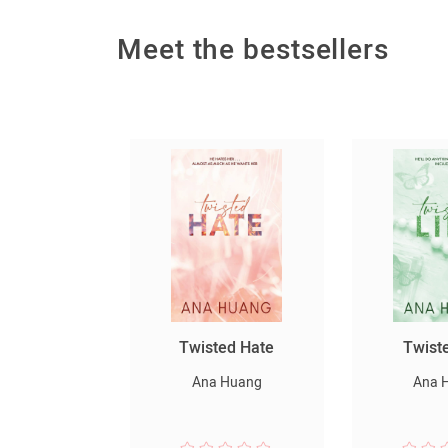
Meet the bestsellers
Twisted Hate
Twisted Lies
Ana Huang
Ana Huang