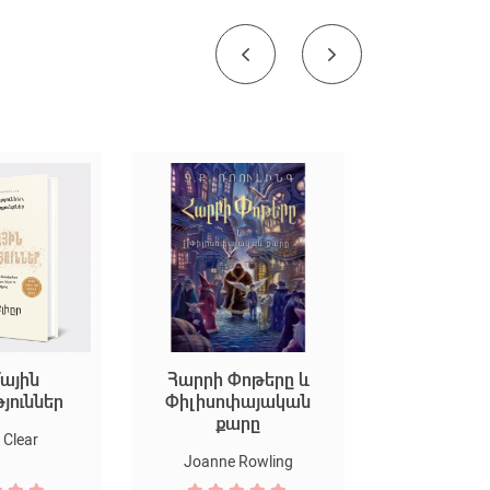
Հարրի Փոթերը և
Եկեք ստեղծենք մեծ
Փիլիսոփայական
արվեստ
քարը
Marion Duchard
Joanne Rowling