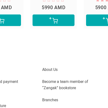
5990 AMD
5900 AMD
About Us
nd payment
Become a team member of
“Zangak” bookstore
Branches
ture