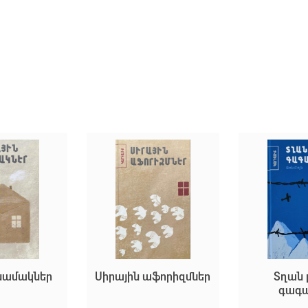
ին աֆորիզմներ
Տղան լեռան
Վալո
գագաթին
Eric 