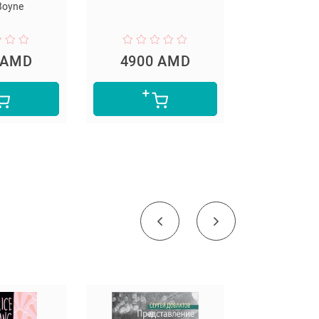
Ar
900 AMD
4900 AMD
4