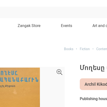
Zangak Store
Events
Art and 
Books
Fiction
Contem
Մողես
Archil Kiko
Publishing hous