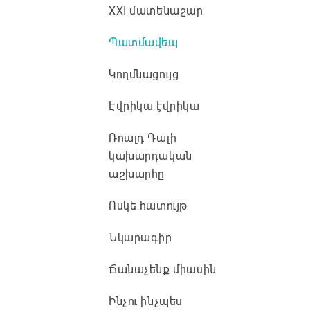
XXI մատենաշար
Պատմավեպ
Կողմնացույց
Էվրիկա էվրիկա
Ռոալդ Դալի
կախարդական
աշխարհը
Ոսկե հատույթ
Նկարագիր
Ճանաչենք միասին
Ինչու ինչպես