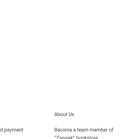
About Us
nd payment
Become a team member of
“Zangak” bookstore