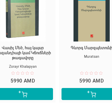
Վասիլ Մեծ, հայ կայսր
Գևորգ Մարզպետուն
ուզանդիայի կամ Կճուճների
Muratsan
թագավորը
Zorayr Khalapyan
5990 AMD
5990 AMD