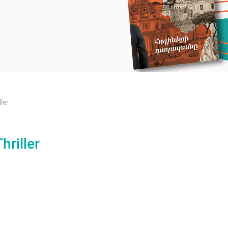
ller
hriller