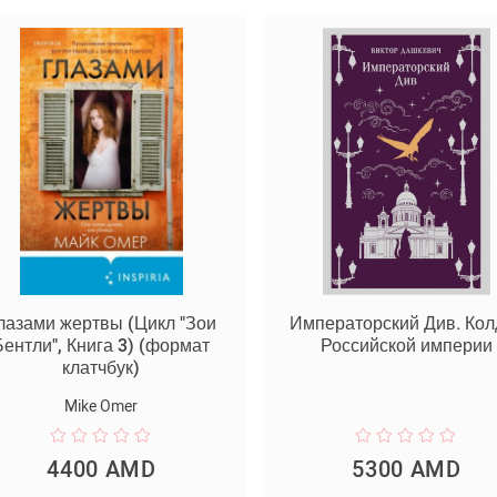
лазами жертвы (Цикл "Зои
Императорский Див. Кол
Бентли", Книга 3) (формат
Российской империи
клатчбук)
Mike Omer
4400 AMD
5300 AMD