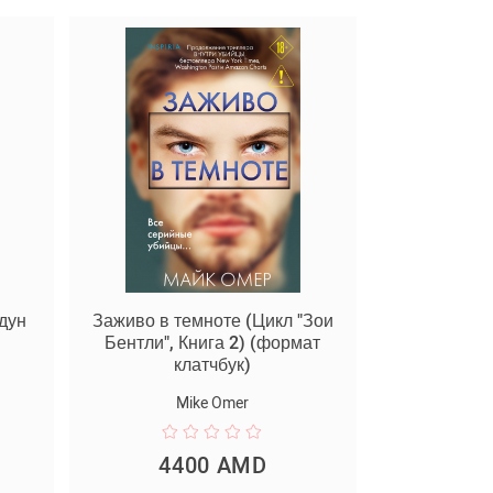
дун
Заживо в темноте (Цикл "Зои
Бентли", Книга 2) (формат
клатчбук)
Mike Omer
4400 AMD