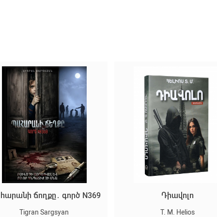
հարանի ճողքը․ գործ N369
Դիավոլո
Tigran Sargsyan
T. M. Helios