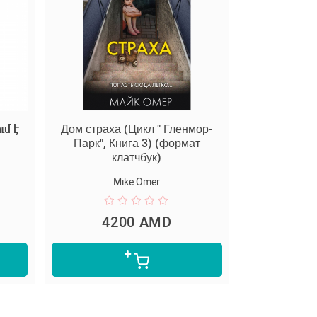
ւմ է
Дом страха (Цикл " Гленмор-
Парк", Книга 3) (формат
клатчбук)
Mike Omer
4200 AMD