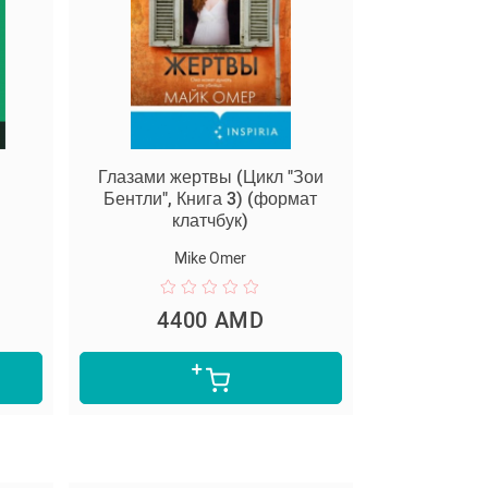
Глазами жертвы (Цикл "Зои
Бентли", Книга 3) (формат
клатчбук)
Mike Omer
4400 AMD