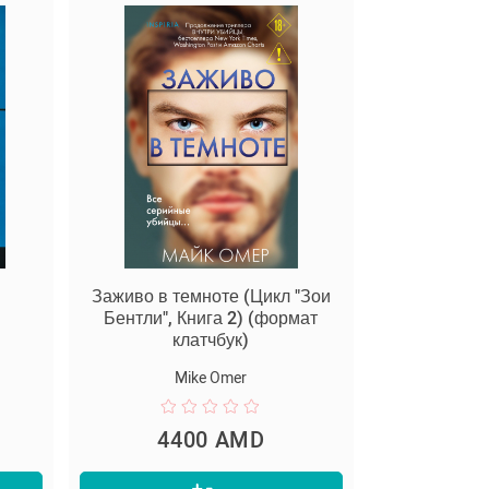
Заживо в темноте (Цикл "Зои
Бентли", Книга 2) (формат
клатчбук)
Mike Omer
4400 AMD