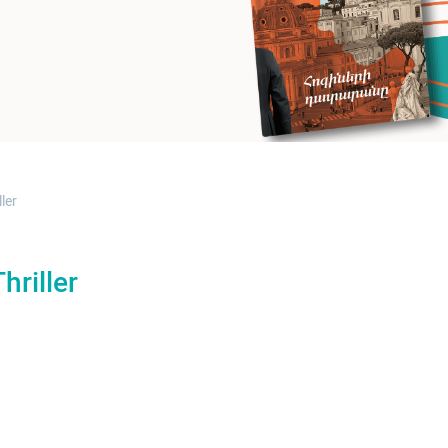
ller
hriller