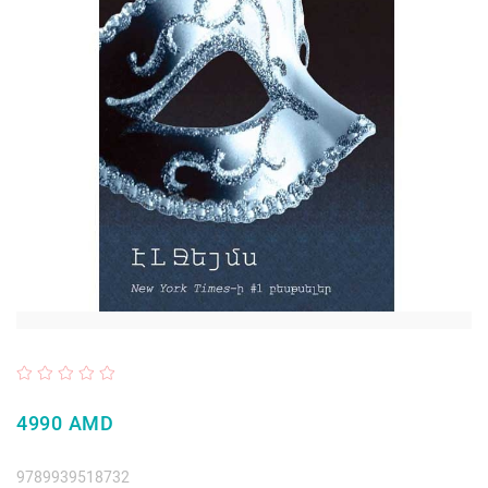
4990 AMD
9789939518732