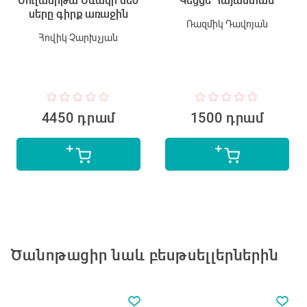
Սուլամիթա Սևակի մեծ
Կեցցե Հայաստան
սերը գիրք առաջին
ис
Ռազմիկ Դավոյան
Հովիկ Չարխչյան
4450 դրամ
1500 դրամ
Ծանոթացիր նաև բեսթսելլերներին