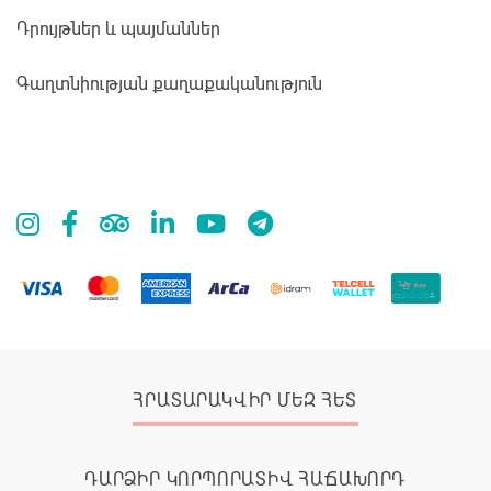
Դրույթներ և պայմաններ
Գաղտնիության քաղաքականություն
ՀՐԱՏԱՐԱԿՎԻՐ ՄԵԶ ՀԵՏ
ԴԱՐՁԻՐ ԿՈՐՊՈՐԱՏԻՎ ՀԱՃԱԽՈՐԴ