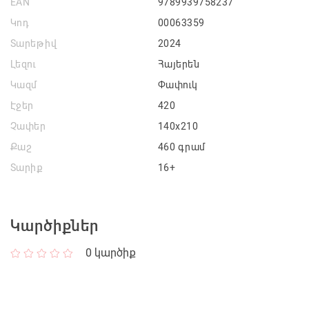
EAN
9789939758237
Կոդ
00063359
Տարեթիվ
2024
Լեզու
Հայերեն
Կազմ
Փափուկ
Էջեր
420
Չափեր
140x210
Քաշ
460 գրամ
Տարիք
16+
Կարծիքներ
0
կարծիք