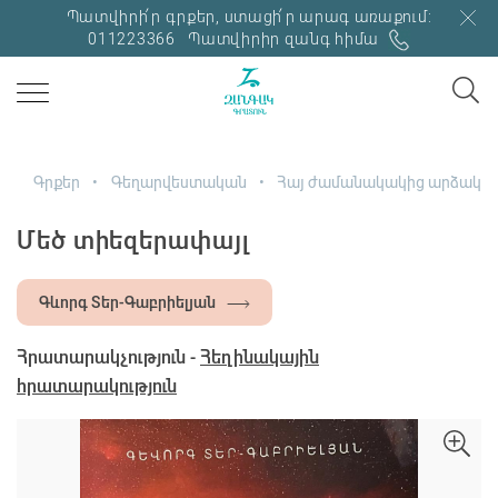
Պատվիրի՛ր գրքեր, ստացի՛ր արագ առաքում:
011223366
Պատվիրիր զանգ հիմա
Գրքեր
Գեղարվեստական
Հայ ժամանակակից արձակ
Մեծ տիեզերափայլ
Գևորգ Տեր-Գաբրիելյան
Հրատարակչություն -
Հեղինակային
հրատարակություն