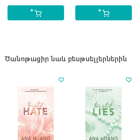
Ծանոթացիր նաև բեսթսելլերներին