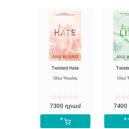
սարյակ
Twisted Hate
Twist
նելը
Անա Հուանգ
Անա 
փեր Լի
 դրամ
7300 դրամ
7400