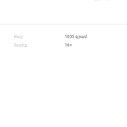
Քաշ
1035 գրամ
Տարիք
16+