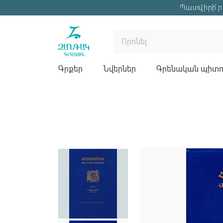
Պատվիրի՛ր 
Գրքեր
Նվերներ
Գրենական պիտու