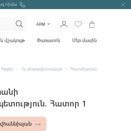
նգ հիմա
ARM
և մշակույթ
Փառատոն
Մեր մասին
Գրքեր
Ոչ գեղարվեստական
Պատմություն
տանի
ետություն. Հատոր 1
ովհաննիսյան