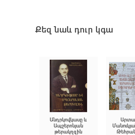
Քեզ նաև դուր կգա
բանութիւն
Անդրկովկասը և
Արտա
Ապշերոնյան
Մանուկյ
 ՈՒ. Սայիդ
թերակղզին
Թեհրան