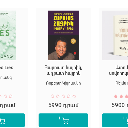
ed Lies
Հարուստ հայրիկ,
Ատոմ
աղքատ հայրիկ
սովորու
Հուանգ
Ռոբերտ Կիյոսակի
Ջեյմս 
 դրամ
5990 դրամ
5900