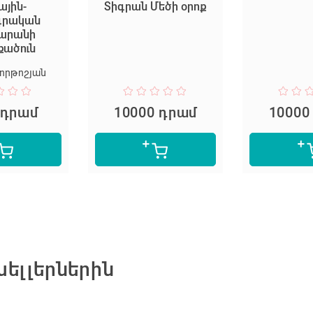
ային-
Տիգրան Մեծի օրոք
գրական
արանի
քածուն
որթոշյան
 դրամ
10000 դրամ
10000
ելլերներին