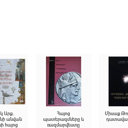
կ Արք․
Հայոց
Միսաք Թո
անի անվան
պատերազմները և
դատավար
ի հայոց
ռազմարվեստը