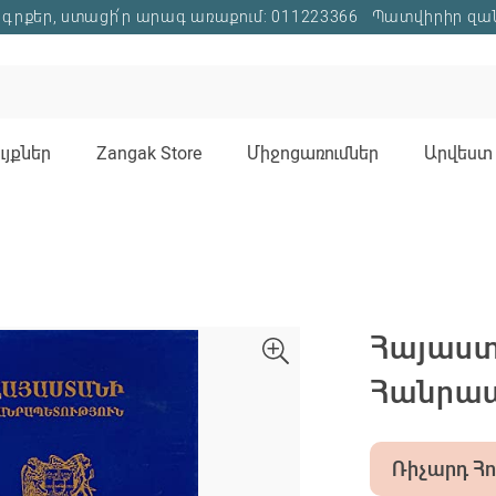
գրքեր, ստացի՛ր արագ առաքում: 011223366
Պատվիրիր զա
յքներ
Zangak Store
Միջոցառումներ
Արվեստ 
Հայաս
Հանրապ
Ռիչարդ Հ