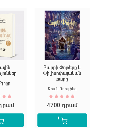
ային
Հարրի Փոթերը և
Եկեք ստեղ
թյուններ
Փիլիսոփայական
արվ
քարը
Քլիըր
Մարիոն Դ
Ջոան Ռոուլինգ
 դրամ
4700 դրամ
5300 