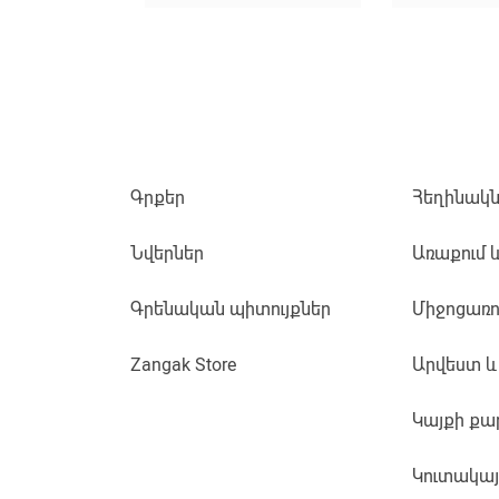
Գրքեր
Հեղինակն
Նվերներ
Առաքում 
Գրենական պիտույքներ
Միջոցառո
Zangak Store
Արվեստ և
Կայքի քա
Կուտակա