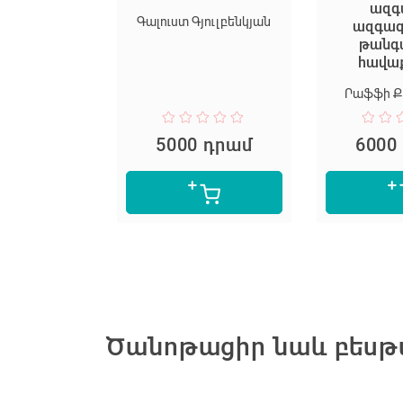
ազգ
Գալուստ Գյուլբենկյան
ազգա
թանգ
հավա
Րաֆֆի Ք
 դրամ
5000 դրամ
6000
Ծանոթացիր նաև բեսթս