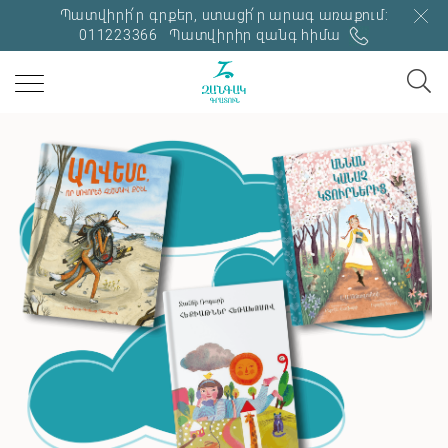
Պատվիրի՛ր գրքեր, ստացի՛ր արագ առաքում:
011223366
Պատվիրիր զանգ հիմա
ՊԱՈԼՈ ՍՈՐԵՆՏԻՆՈ
Բոլորն իրավացի են
ՇԱՐՈՒՆԱԿԻՐ ԿԱՐԴԱԼ