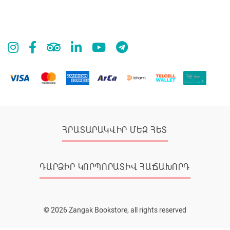
ՀՐԱՏԱՐԱԿՎԻՐ ՄԵԶ ՀԵՏ
ԴԱՐՁԻՐ ԿՈՐՊՈՐԱՏԻՎ ՀԱՃԱԽՈՐԴ
© 2026 Zangak Bookstore, all rights reserved