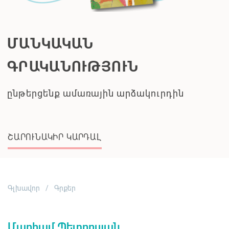
Գլխավոր
Գրքեր
Մարիամ Պետրոսյան