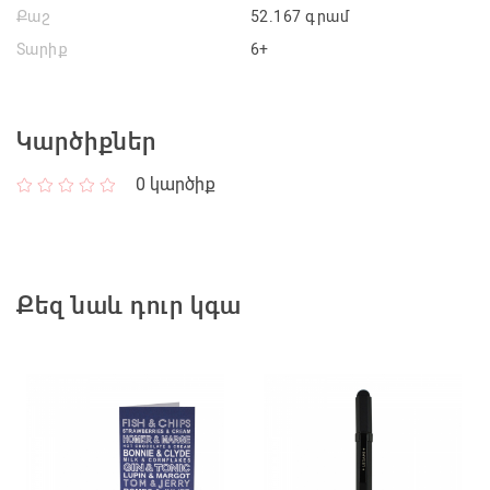
Քաշ
52.167 գրամ
Տարիք
6+
Կարծիքներ
0
կարծիք
Քեզ նաև դուր կգա