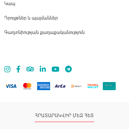
Կապ
Դրույթներ և պայմաններ
Գաղտնիության քաղաքականություն
ՀՐԱՏԱՐԱԿՎԻՐ ՄԵԶ ՀԵՏ