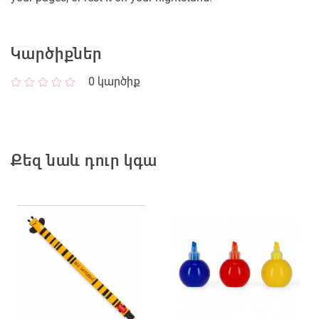
Կարծիքներ
0
կարծիք
Քեզ նաև դուր կգա