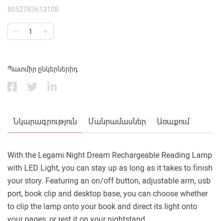
8052783613108
Պատմիր ընկերներիդ
Նկարագրություն
Մանրամասներ
Առաքում
With the Legami Night Dream Rechargeable Reading Lamp
with LED Light, you can stay up as long as it takes to finish
your story. Featuring an on/off button, adjustable arm, usb
port, book clip and desktop base, you can choose whether
to clip the lamp onto your book and direct its light onto
your pages, or rest it on your nightstand.