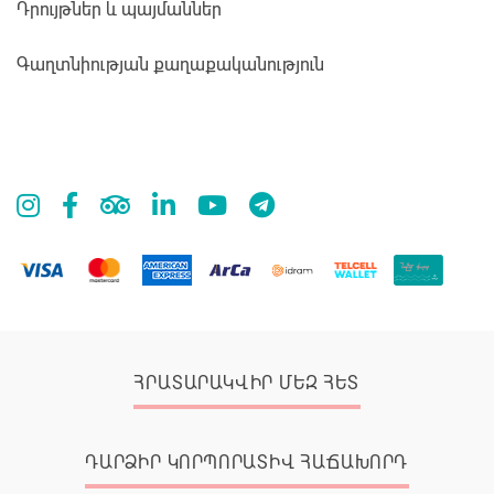
Դրույթներ և պայմաններ
Գաղտնիության քաղաքականություն
ՀՐԱՏԱՐԱԿՎԻՐ ՄԵԶ ՀԵՏ
ԴԱՐՁԻՐ ԿՈՐՊՈՐԱՏԻՎ ՀԱՃԱԽՈՐԴ