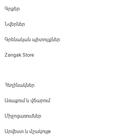
Գրքեր
Նվերներ
Գրենական պիտույքներ
Zangak Store
Հեղինակներ
Առաքում և վճարում
Միջոցառումներ
Արվեստ և մշակույթ