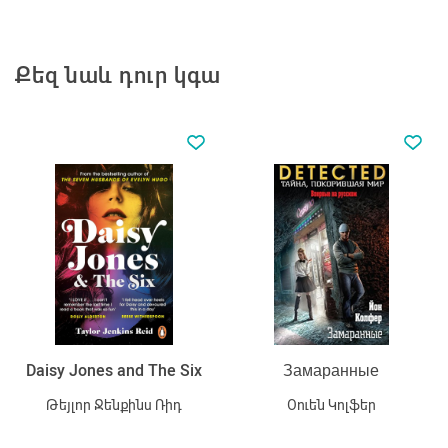
Քեզ նաև դուր կգա
Daisy Jones and The Six
Замаранные
Թեյլոր Ջենքինս Ռիդ
Օուեն Կոլֆեր