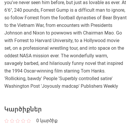
you've never seen him before, but just as lovable as ever. At
6'6", 240 pounds, Forrest Gump is a difficult man to ignore,
so follow Forrest from the football dynasties of Bear Bryant
to the Vietnam War, from encounters with Presidents
Johnson and Nixon to powwows with Chairman Mao. Go
with Forrest to Harvard University, to a Hollywood movie
set, on a professional wrestling tour, and into space on the
oddest NASA mission ever. The wonderfully warm,
savagely barbed, and hilariously funny novel that inspired
the 1994 Oscar-winning film starring Tom Hanks.
'Rollicking, bawdy' People 'Superbly controlled satire'
Washington Post 'Joyously madcap' Publishers Weekly
Կարծիքներ
0
կարծիք