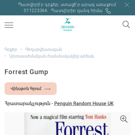
Պատվիրի՛ր գրքեր, ստացի՛ր արագ առաքում:
011223366
Պատվիրիր զանգ հիմա
Գրքեր
Գեղարվեստական
Արտասահմանյան ժամանակակից արձակ
Forrest Gump
Վինսթոն Գրում
Հրատարակչություն -
Penguin Random House UK