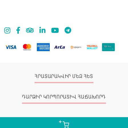
ՀՐԱՏԱՐԱԿՎԻՐ ՄԵԶ ՀԵՏ
ԴԱՐՁԻՐ ԿՈՐՊՈՐԱՏԻՎ ՀԱՃԱԽՈՐԴ
© 2026 Zangak Bookstore, all rights reserved