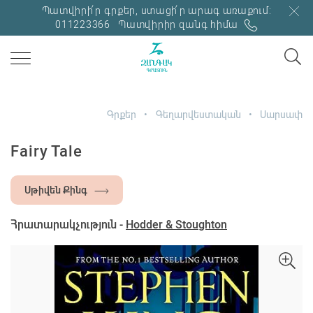
Պատվիրի՛ր գրքեր, ստացի՛ր արագ առաքում:
011223366
Պատվիրիր զանգ հիմա
Գրքեր
Գեղարվեստական
Սարսափ
Fairy Tale
Սթիվեն Քինգ
Հրատարակչություն -
Hodder & Stoughton