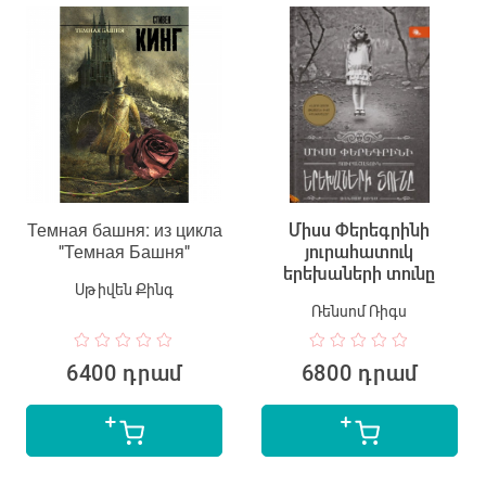
Темная башня: из цикла
Միսս Փերեգրինի
"Темная Башня"
յուրահատուկ
երեխաների տունը
Սթիվեն Քինգ
Ռենսոմ Ռիգս
6400 դրամ
6800 դրամ