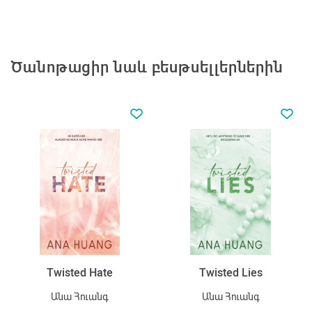
Ծանոթացիր նաև բեսթսելլերներին
Twisted Hate
Twisted Lies
Անա Հուանգ
Անա Հուանգ