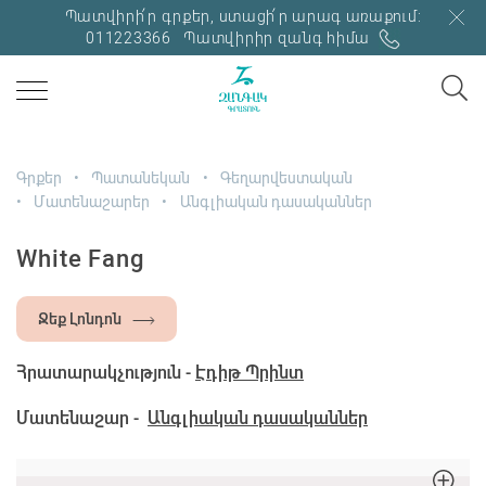
Պատվիրի՛ր գրքեր, ստացի՛ր արագ առաքում:
011223366
Պատվիրիր զանգ հիմա
Գրքեր
Պատանեկան
Գեղարվեստական
Մատենաշարեր
Անգլիական դասականներ
White Fang
Ջեք Լոնդոն
Հրատարակչություն -
Էդիթ Պրինտ
Մատենաշար -
Անգլիական դասականներ