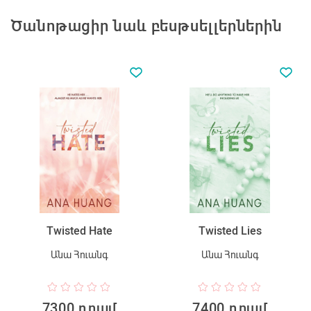
Ծանոթացիր նաև բեսթսելլերներին
Twisted Hate
Twisted Lies
Անա Հուանգ
Անա Հուանգ
7300 դրամ
7400 դրամ