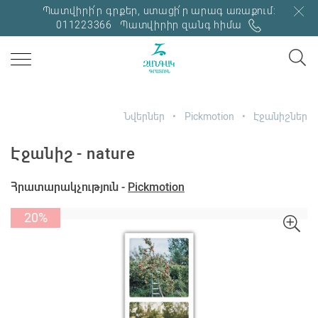
Պատվիրի՛ր գրքեր, ստացի՛ր արագ առաքում:
011223366
Պատվիրիր զանգ հիմա
Նվերներ
Pickmotion
Էջանիշներ
Էջանիշ - nature
Հրատարակչություն -
Pickmotion
20%