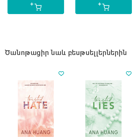
Ծանոթացիր նաև բեսթսելլերներին