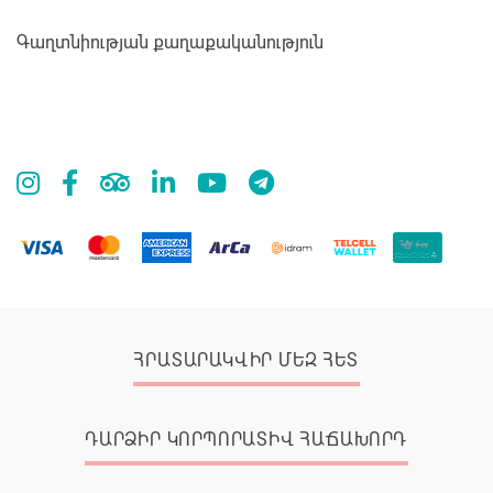
Գաղտնիության քաղաքականություն
ՀՐԱՏԱՐԱԿՎԻՐ ՄԵԶ ՀԵՏ
ԴԱՐՁԻՐ ԿՈՐՊՈՐԱՏԻՎ ՀԱՃԱԽՈՐԴ