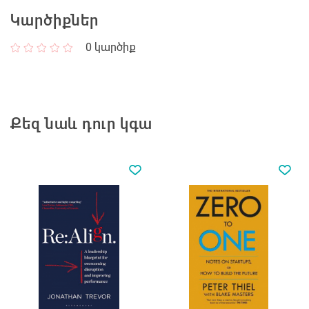
Կարծիքներ
0
կարծիք
Քեզ նաև դուր կգա