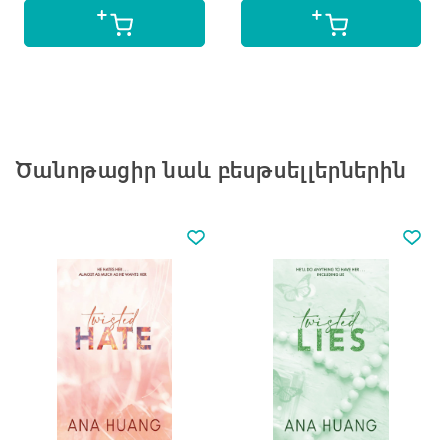
Ծանոթացիր նաև բեսթսելլերներին