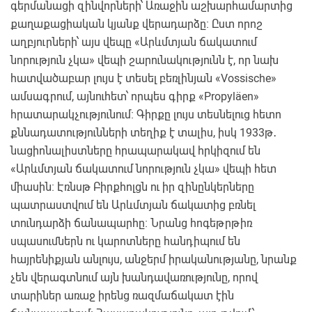
գերմանացի զինվորների՝ Առաջին աշխարհամարտից
քաղաքացիական կյանք վերադարձը։ Ըստ որոշ
աղբյուրների՝ այս վեպը «Արևմտյան ճակատում
նորություն չկա» վեպի շարունակությունն է, որ նախ
հատվածաբար լույս է տեսել բեռլինյան «Vossische»
ամսագրում, այնուհետ՝ որպես գիրք «Propyläen»
հրատարակչությունում։ Գիրքը լույս տեսնելուց հետո
քննադատությունների տեղիք է տալիս, իսկ 1933թ․
նացիոնալիստները հրապարակավ հրկիզում են
«Արևմտյան ճակատում նորություն չկա» վեպի հետ
միասին։ Էռնսթ Բիրքհոլցն ու իր զինընկերները
պատրաստվում են Արևմտյան ճակատից բռնել
տունդարձի ճանապարհը։ Նրանց հոգեթրթիռ
սպասումներն ու կարոտները հանդիպում են
հայրենիքյան անլույս, անջերմ իրականությանը, նրանք
չեն վերագտնում այն խանդավառությունը, որով
տարիներ առաջ իրենց ռազմաճակատ էին