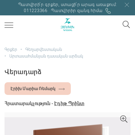
Պատվիրի՛ր գրքեր, ստացի՛ր արագ առաքում:
011223366
Պատվիրիր զանգ հիմա
Գրքեր
Գեղարվեստական
Արտասահմանյան դասական արձակ
Վերադարձ
Էրիխ Մարիա Ռեմարկ
Հրատարակչություն -
Էդիթ Պրինտ