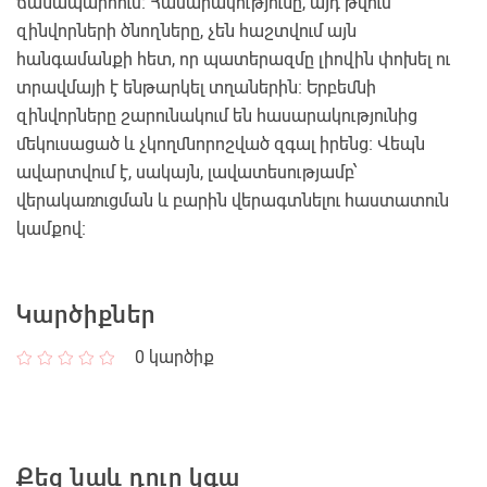
ճանապարհում։ Հասարակությունը, այդ թվում՝
զինվորների ծնողները, չեն հաշտվում այն
հանգամանքի հետ, որ պատերազմը լիովին փոխել ու
տրավմայի է ենթարկել տղաներին։ Երբեմնի
զինվորները շարունակում են հասարակությունից
մեկուսացած և չկողմնորոշված զգալ իրենց։ Վեպն
ավարտվում է, սակայն, լավատեսությամբ՝
վերակառուցման և բարին վերագտնելու հաստատուն
կամքով։
Կարծիքներ
0
կարծիք
Քեզ նաև դուր կգա