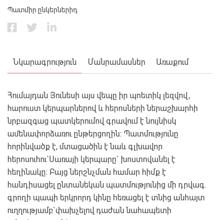
Պատմիր ընկերներիդ
Նկարագրություն
Մանրամասներ
Առաքում
Հումայդան Յունեսի այս վեպը իր պոետիկ լեզվով,
հարուստ կերպարներով և հերոսների ներաշխարհի
նրբազգաց պատկերումով գրավում է նույնիսկ
ամենափորձառու ընթերցողին: Պատմությունը
հորինվածք է, մտացածին է նաև գլխավոր
հերոսուհու`Սառայի կերպարը` խոստովանել է
հեղինակը: Բայց ներշնչման համար հիմք է
հանդիսացել ընտանեկան պատմությունից մի դրվագ.
գրողի պապի երկրորդ կինը հեռացել է տնից անհայտ
ուղղությամբ`փախչելով դաժան նահապետի