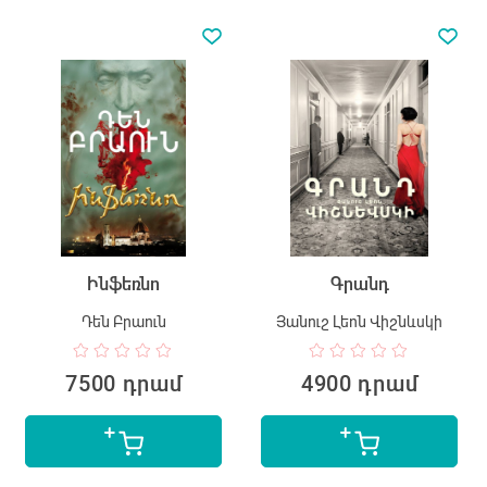
Ինֆեռնո
Գրանդ
Դեն Բրաուն
Յանուշ Լեոն Վիշնևսկի
7500 դրամ
4900 դրամ