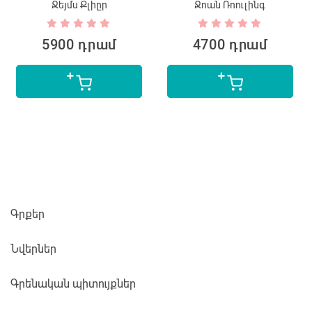
Ջեյմս Քլիըր
Ջոան Ռոուլինգ
5900 դրամ
4700 դրամ
Գրքեր
Նվերներ
Գրենական պիտույքներ