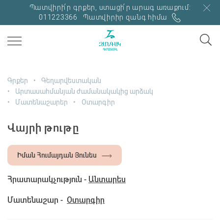
Պատվիրի՛ր գրքեր, ստացի՛ր արագ առաքում:
011223366
Պատվիրիր զանգ հիմա
Գրքեր
Գեղարվեստական
Արտասահմանյան ժամանակակից արձակ
Մատենաշարեր
Օտարգիր
Վայրի թութը
Իման Հումայդան Յունես
Հրատարակչություն -
Անտարես
Մատենաշար -
Օտարգիր