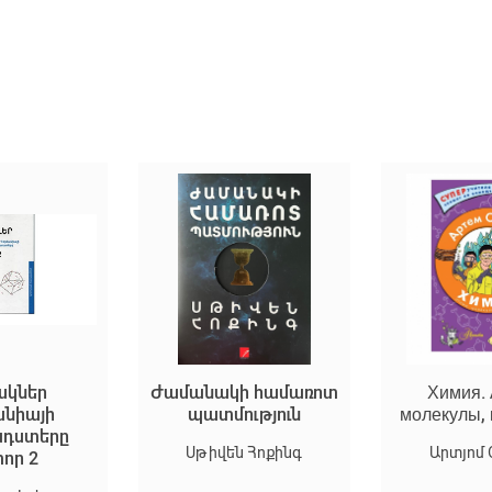
ակներ
Ժամանակի համառոտ
Химия.
անիայի
պատմություն
молекулы,
ադստերը
Սթիվեն Հոքինգ
Արտյոմ
որ 2