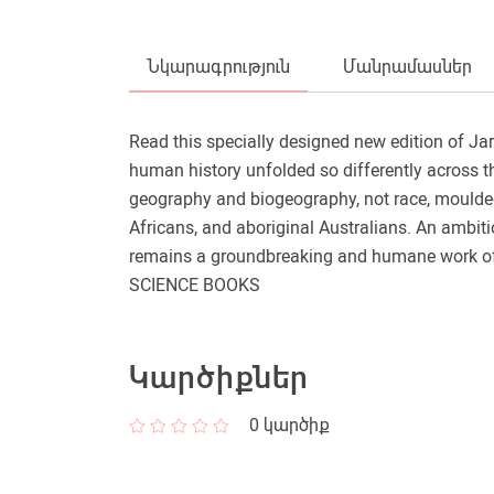
Նկարագրություն
Մանրամասներ
Read this specially designed new edition of J
human history unfolded so differently across t
geography and biogeography, not race, moulded
Africans, and aboriginal Australians. An ambiti
remains a groundbreaking and humane work 
SCIENCE BOOKS
Կարծիքներ
0
կարծիք