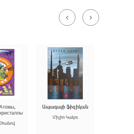
 Атомы,
Ապագայի ֆիզիկան
Prophe
 кристаллы
Միչիո Կակու
Լեոնարդո 
 Օհանով