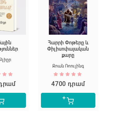
ային
Հարրի Փոթերը և
Եկեք ստեղ
թյուններ
Փիլիսոփայական
արվ
քարը
Քլիըր
Մարիոն Դ
Ջոան Ռոուլինգ
 դրամ
4700 դրամ
5300 