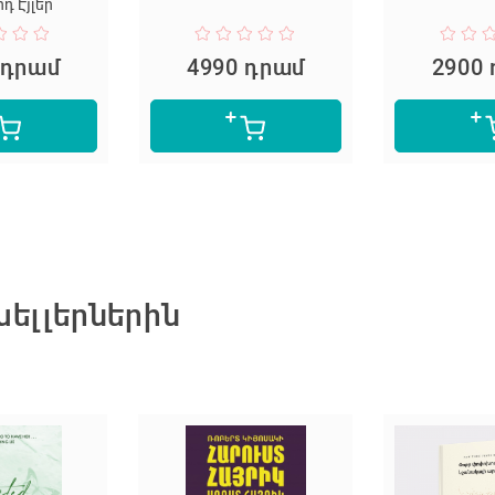
դ Էյլեր
 դրամ
4990 դրամ
2900
ելլերներին