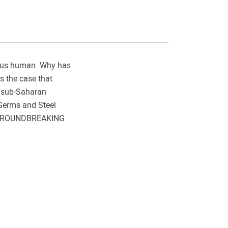
es us human. Why has
s the case that
, sub-Saharan
 Germs and Steel
F GROUNDBREAKING