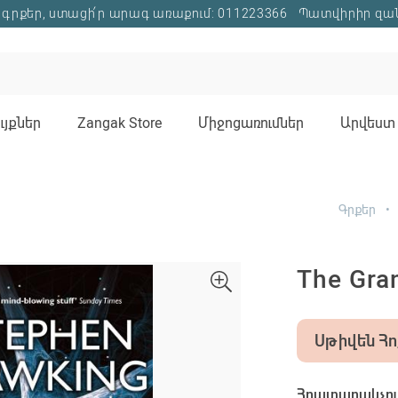
գրքեր, ստացի՛ր արագ առաքում: 011223366
Պատվիրիր զա
յքներ
Zangak Store
Միջոցառումներ
Արվեստ 
Գրքեր
The Gra
Սթիվեն Հո
Հրատարակչութ