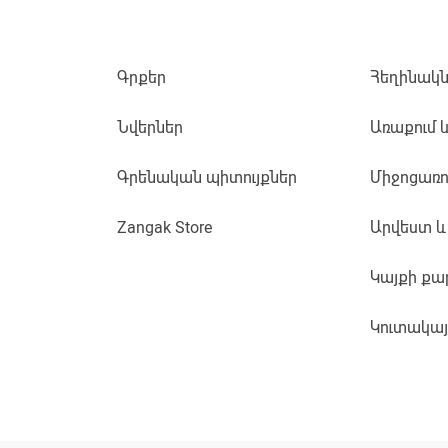
Գրքեր
Հեղինակն
Նվերներ
Առաքում 
Գրենական պիտույքներ
Միջոցառո
Zangak Store
Արվեստ և
Կայքի քա
Կուտակա