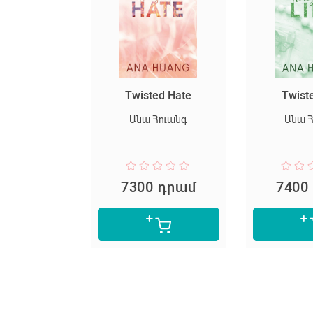
սարյակ
Twisted Hate
Twist
նելը
Անա Հուանգ
Անա 
փեր Լի
 դրամ
7300 դրամ
7400