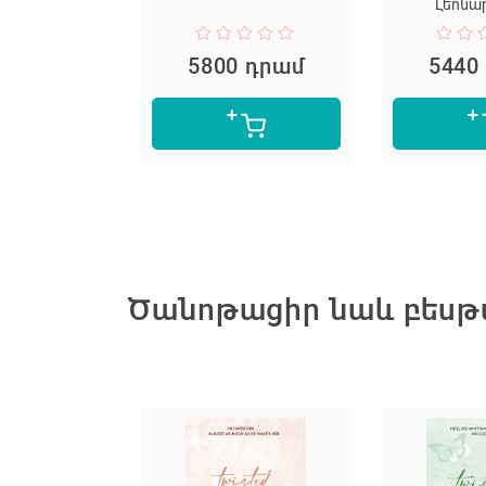
Լեոնար
 դրամ
5800 դրամ
5440
Ծանոթացիր նաև բեսթս