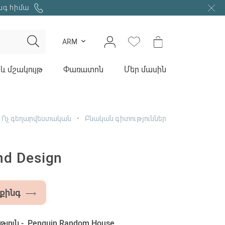
նգ հիմա
ARM
և մշակույթ
Փառատոն
Մեր մասին
Ոչ գեղարվեստական
Բնական գիտություններ
nd Design
քինգ
յուն -
Penguin Random House