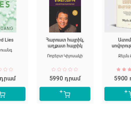
ed Lies
Հարուստ հայրիկ,
Ատոմ
աղքատ հայրիկ
սովորու
Հուանգ
Ռոբերտ Կիյոսակի
Ջեյմս 
 դրամ
5990 դրամ
5900