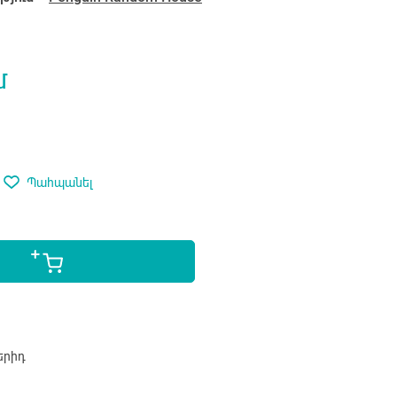
մ
Պահպանել
երիդ