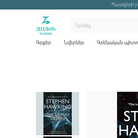
Պատվիրի՛ր 
Գրքեր
Նվերներ
Գրենական պիտու