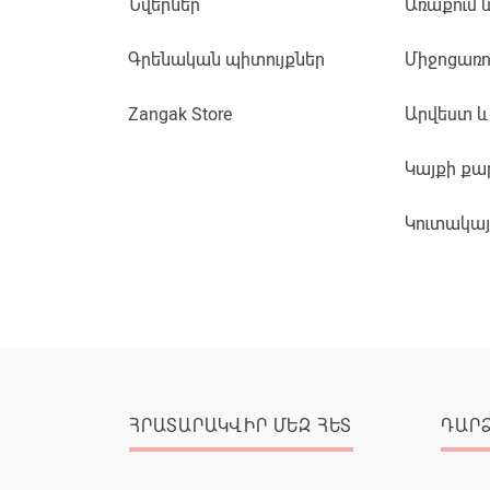
Նվերներ
Առաքում 
Գրենական պիտույքներ
Միջոցառո
Zangak Store
Արվեստ և
Կայքի քա
Կուտակա
ՀՐԱՏԱՐԱԿՎԻՐ ՄԵԶ ՀԵՏ
ԴԱՐ