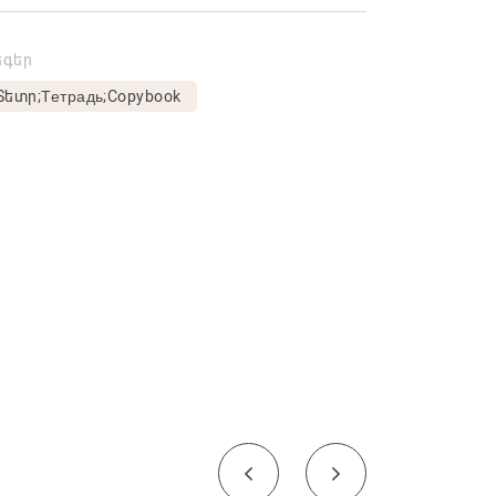
եգեր
Տետր;Тетрадь;Copybook