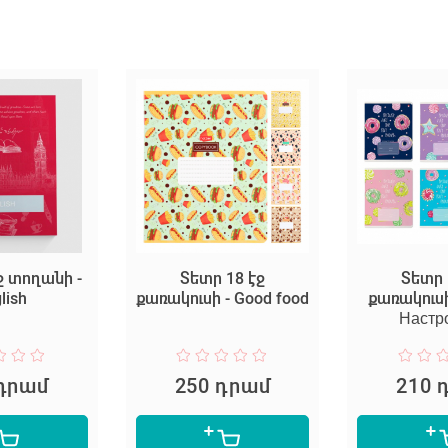
ջ տողանի -
Տետր 18 էջ
Տետր 
lish
քառակուսի - Good food
քառակուս
Настр
 դրամ
250 դրամ
210 