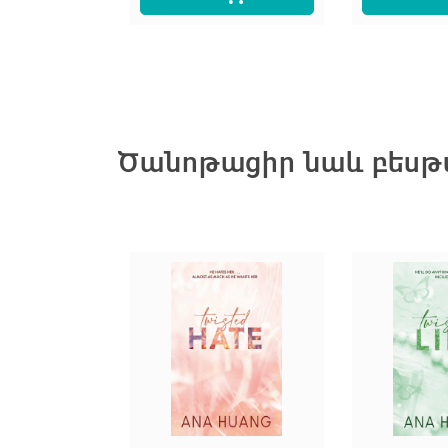
Ծանոթացիր նաև բեսթս