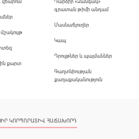
և վճարում
Դարձիր «Զանգակ»
գրատան թիմի անդամ
ւմներ
Մասնաճյուղեր
 մշակույթ
Կապ
րտեզ
Դրույթներ և պայմաններ
յին քարտ
Գաղտնիության
քաղաքականություն
ՁԻՐ ԿՈՐՊՈՐԱՏԻՎ ՀԱՃԱԽՈՐԴ