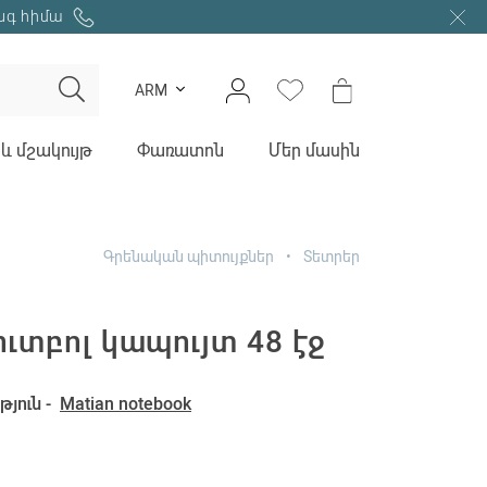
նգ հիմա
ARM
և մշակույթ
Փառատոն
Մեր մասին
Գրենական պիտույքներ
Տետրեր
ւտբոլ կապույտ 48 էջ
յուն -
Matian notebook