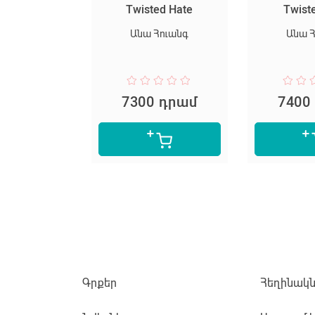
սարյակ
Twisted Hate
Twist
նելը
Անա Հուանգ
Անա 
փեր Լի
 դրամ
7300 դրամ
7400
Գրքեր
Հեղինակն