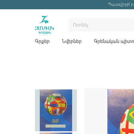
Պատվիրի՛ր 
Գրքեր
Նվերներ
Գրենական պիտու