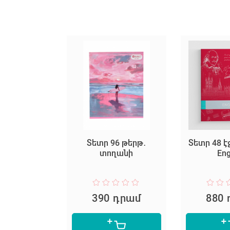
 40 Էջ
Տետր 96 թերթ․
Տետր 48 է
սի - Smart
տողանի
Eng
ear
 դրամ
390 դրամ
880