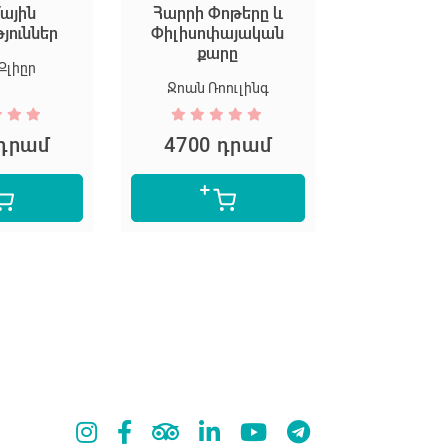
ային
Հարրի Փոթերը և
Եկեք ստեղ
թյուններ
Փիլիսոփայական
արվ
քարը
Քլիըր
Մարիոն Դ
Ջոան Ռոուլինգ
 դրամ
4700 դրամ
5300 