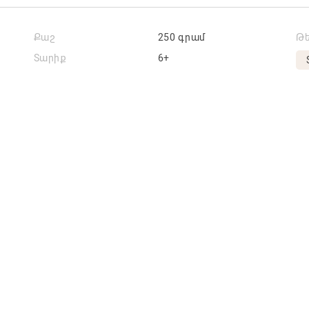
Քաշ
250 գրամ
Թ
Տարիք
6+