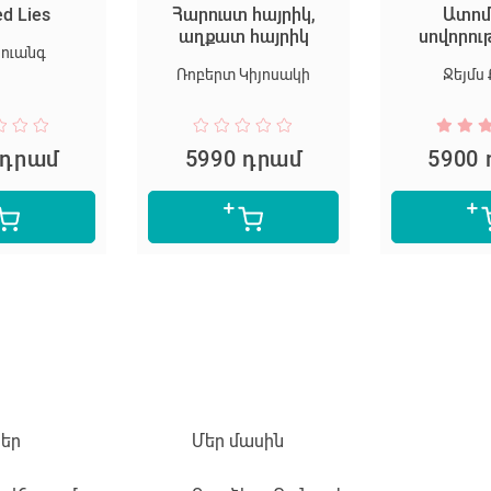
ed Lies
Հարուստ հայրիկ,
Ատոմ
աղքատ հայրիկ
սովորու
Հուանգ
Ռոբերտ Կիյոսակի
Ջեյմս 
 դրամ
5990 դրամ
5900
եր
Մեր մասին