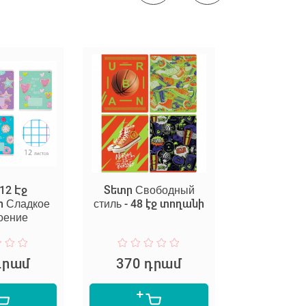
12 Էջ
Տետր Свободный
Տետր 
ի Сладкое
стиль - 48 էջ տողանի
քառակուս
оение
диноз
դրամ
370 դրամ
150 