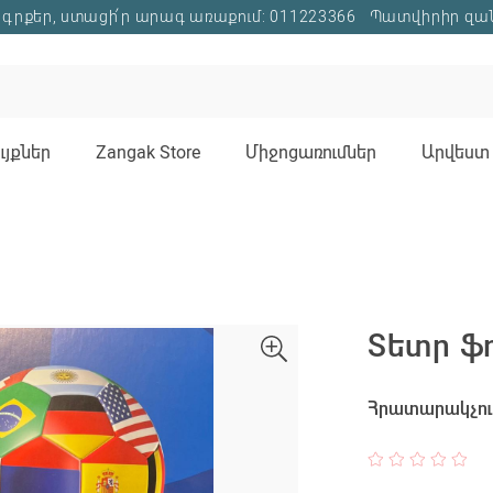
գրքեր, ստացի՛ր արագ առաքում: 011223366
Պատվիրիր զա
յքներ
Zangak Store
Միջոցառումներ
Արվեստ 
Տետր ֆո
Հրատարակչութ