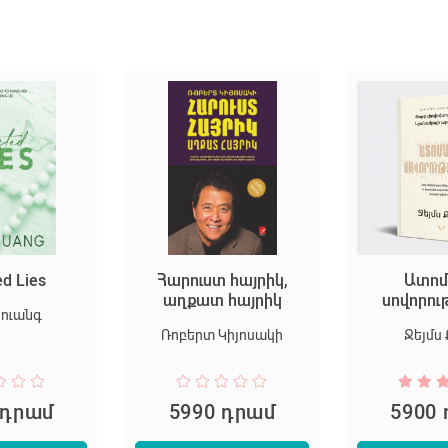
ed Lies
Հարուստ հայրիկ,
Ատոմ
աղքատ հայրիկ
սովորու
Հուանգ
Ռոբերտ Կիյոսակի
Ջեյմս 
 դրամ
5990 դրամ
5900