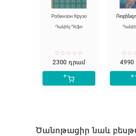
 Թյուլեյնի
Робинзон Крузо
Ռոբինզո
մանալի
Դանիել Դեֆո
Դանիե
որդություն
ը
Դիքամիլո
 դրամ
2300 դրամ
4990
Ծանոթացիր նաև բեսթս