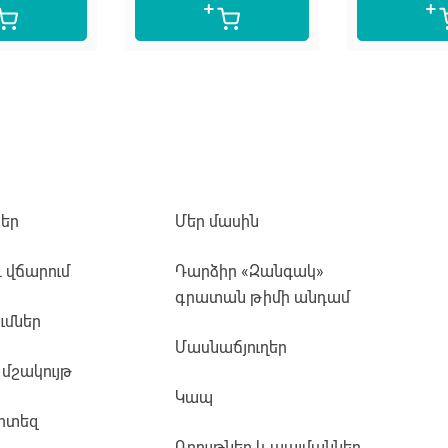
եր
Մեր մասին
և վճարում
Դարձիր «Զանգակ»
գրատան թիմի անդամ
ւմներ
Մասնաճյուղեր
 մշակույթ
Կապ
րտեզ
Դրույթներ և պայմաններ