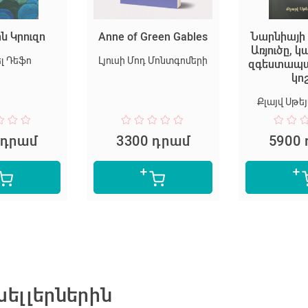
ն Կրուզո
Anne of Green Gables
Նարնիայի 
Առյուծը, 
լ Դեֆո
Լյուսի Մոդ Մոնտգոմերի
զգեստապա
կո
Քլայվ Սթեյ
 դրամ
3300 դրամ
5900
ելլերներին