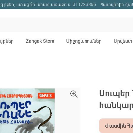
գրքեր, ստացի՛ր արագ առաքում: 011223366
Պատվիրիր զա
յքներ
Zangak Store
Միջոցառումներ
Արվեստ 
Սուպեր 
հանկար
Ժասմին Հ