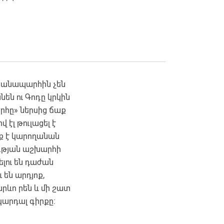
ց ճանապարհին չեն
անեն ու Գոդը կրկին
արհը» ներսից ճաք
 էլ թուլացել է
տք է կարողանան
ության աշխարհի
ելու են դաժան
ւ են արդյոք,
կարևո րեն և մի շատ
կարդալ գիրքը: