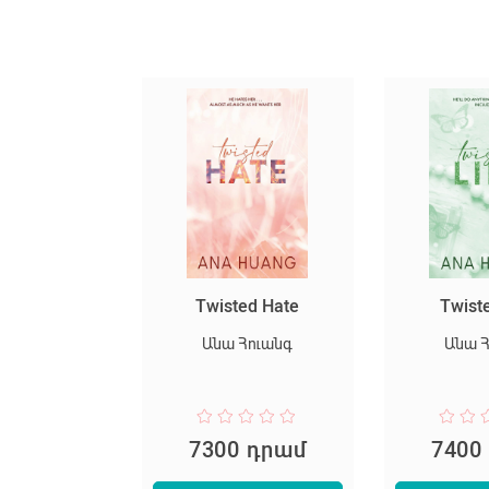
սարյակ
Twisted Hate
Twist
նելը
Անա Հուանգ
Անա 
փեր Լի
 դրամ
7300 դրամ
7400