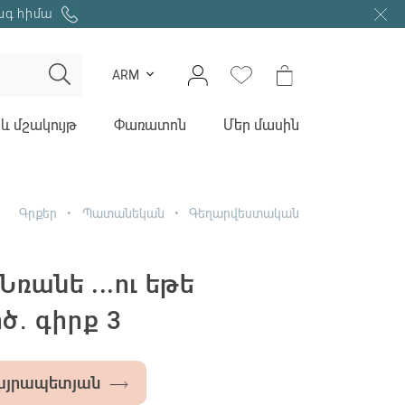
նգ հիմա
ARM
և մշակույթ
Փառատոն
Մեր մասին
Գրքեր
Պատանեկան
Գեղարվեստական
Նռանե ...ու եթե
ծ․ գիրք 3
այրապետյան