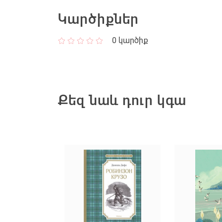
Կարծիքներ
0
կարծիք
Քեզ նաև դուր կգա