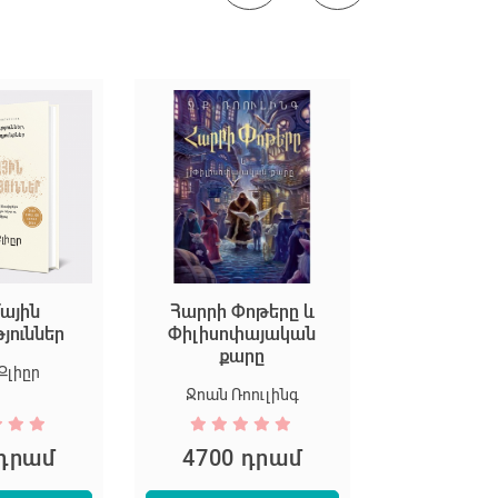
ային
Հարրի Փոթերը և
Եկեք ստեղ
թյուններ
Փիլիսոփայական
արվ
քարը
Քլիըր
Մարիոն Դ
Ջոան Ռոուլինգ
 դրամ
4700 դրամ
5300 