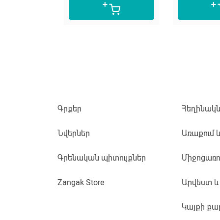
Գրքեր
Հեղինակն
Նվերներ
Առաքում 
Գրենական պիտույքներ
Միջոցառո
Zangak Store
Արվեստ և
Կայքի քա