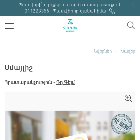
Պատվիրի՛ր գրքեր, ստացի՛ր արագ առաքում:
011223366
Պատվիրիր զանգ հիմա
Նվերներ
Խաղեր
Սմայլիշ
Հրատարակչություն -
Դը Գեյմ