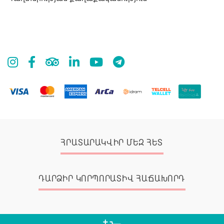
ՀՐԱՏԱՐԱԿՎԻՐ ՄԵԶ ՀԵՏ
ԴԱՐՁԻՐ ԿՈՐՊՈՐԱՏԻՎ ՀԱՃԱԽՈՐԴ
© 2026 Zangak Bookstore, all rights reserved