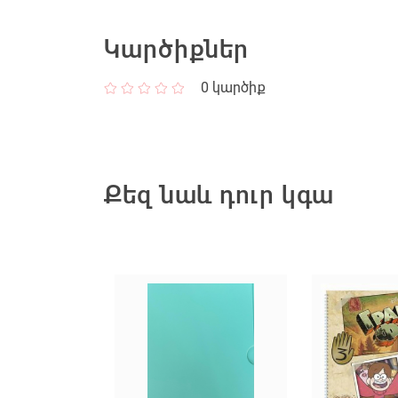
Կարծիքներ
0
կարծիք
Քեզ նաև դուր կգա