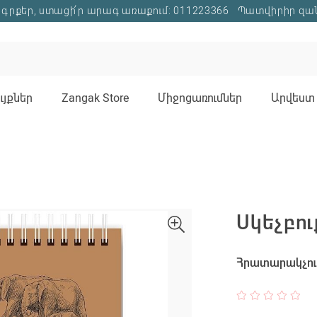
գրքեր, ստացի՛ր արագ առաքում: 011223366
Պատվիրիր զա
յքներ
Zangak Store
Միջոցառումներ
Արվեստ 
Սկեչբու
Հրատարակչութ