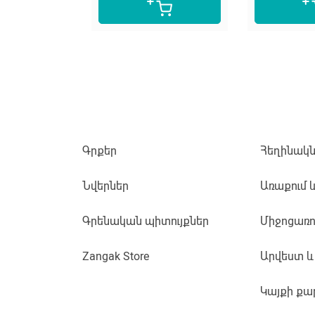
Գրքեր
Հեղինակն
Նվերներ
Առաքում 
Գրենական պիտույքներ
Միջոցառո
Zangak Store
Արվեստ և
Կայքի քա