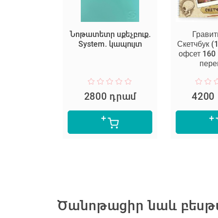
Pad Black
Նոթատետր սքեչբուք․
Гравит
System․ կապույտ
Скетчбук (
офсет 160 г
пере
 դրամ
2800 դրամ
4200
Ծանոթացիր նաև բեսթս