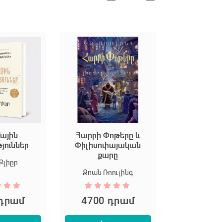
ային
Հարրի Փոթերը և
Եկեք ստեղ
թյուններ
Փիլիսոփայական
արվ
քարը
Քլիըր
Մարիոն Դ
Ջոան Ռոուլինգ
 դրամ
4700 դրամ
5300 