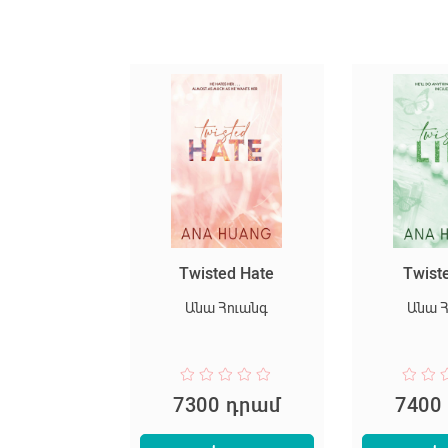
սարյակ
Twisted Hate
Twist
նելը
Անա Հուանգ
Անա 
փեր Լի
 դրամ
7300 դրամ
7400