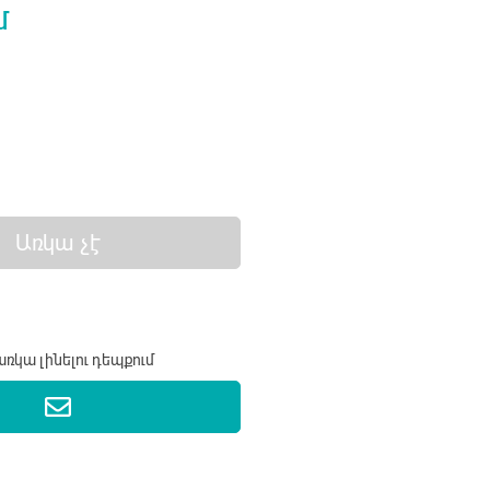
մ
Առկա չէ
ռկա լինելու դեպքում