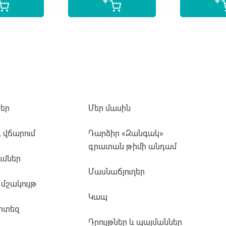
եր
Մեր մասին
և վճարում
Դարձիր «Զանգակ»
գրատան թիմի անդամ
ւմներ
Մասնաճյուղեր
 մշակույթ
Կապ
րտեզ
Դրույթներ և պայմաններ