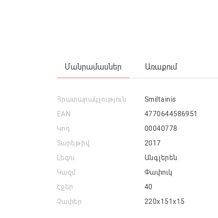
Մանրամասներ
Առաքում
Հրատարակչություն
Smiltainis
EAN
4770644586951
Կոդ
00040778
Տարեթիվ
2017
Լեզու
Անգլերեն
Կազմ
Փափուկ
Էջեր
40
Չափեր
220x151x15