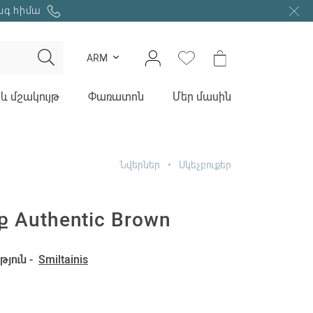
նգ հիմա
ARM
և մշակույթ
Փառատոն
Մեր մասին
Նվերներ
Սկեչբուքեր
ք Authentic Brown
յուն -
Smiltainis