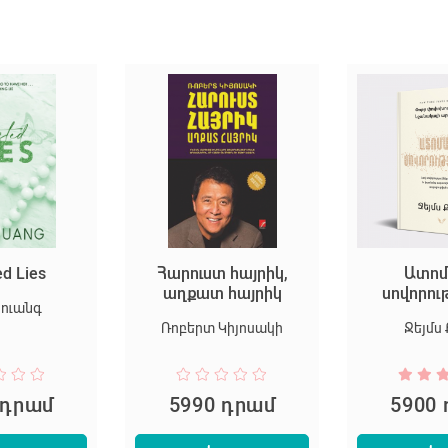
ed Lies
Հարուստ հայրիկ,
Ատոմ
աղքատ հայրիկ
սովորու
Հուանգ
Ռոբերտ Կիյոսակի
Ջեյմս 
 դրամ
5990 դրամ
5900