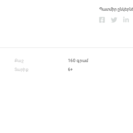
Պատմիր ընկերն
Քաշ
160 գրամ
Տարիք
6+