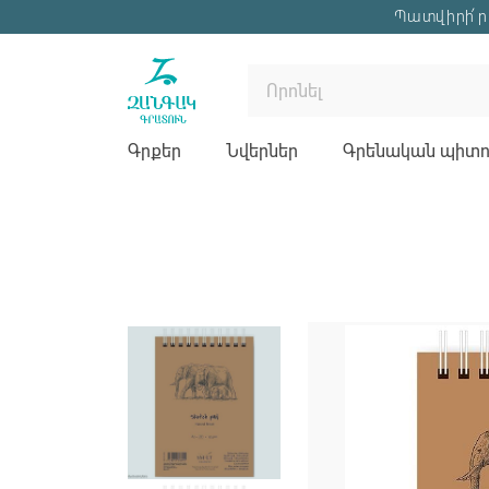
Պատվիրի՛ր 
Գրքեր
Նվերներ
Գրենական պիտու