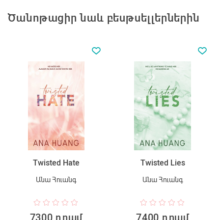
Ծանոթացիր նաև բեսթսելլերներին
Twisted Hate
Twisted Lies
Անա Հուանգ
Անա Հուանգ
7300 դրամ
7400 դրամ