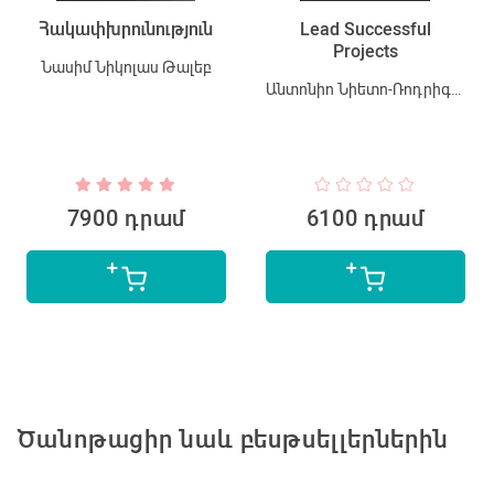
Հակափխրունություն
Lead Successful
Projects
Նասիմ Նիկոլաս Թալեբ
Անտոնիո Նիետո-Ռոդրիգես
7900 դրամ
6100 դրամ
Ծանոթացիր նաև բեսթսելլերներին