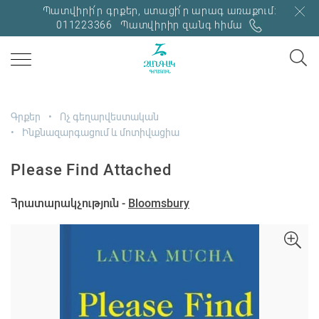
Պատվիրի՛ր գրքեր, ստացի՛ր արագ առաքում:
011223366
Պատվիրիր զանգ հիմա
Գրքեր
Ոչ գեղարվեստական
Ինքնազարգացում և մոտիվացիա
Please Find Attached
Հրատարակչություն -
Bloomsbury