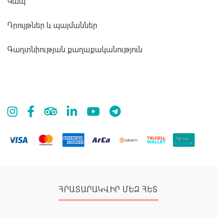
Կապ
Դրույթներ և պայմաններ
Գաղտնիության քաղաքականություն
ՀՐԱՏԱՐԱԿՎԻՐ ՄԵԶ ՀԵՏ