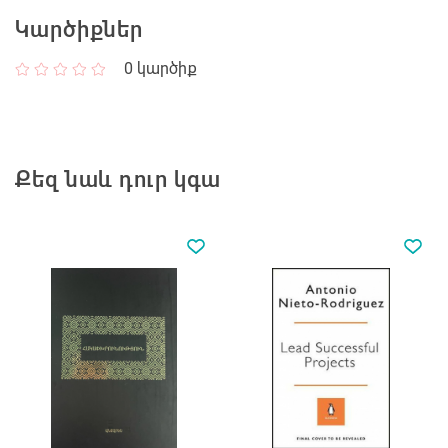
Կարծիքներ
0
կարծիք
Քեզ նաև դուր կգա