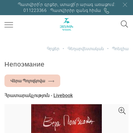
Պատվիրի՛ր գրքեր, ստացի՛ր արագ առաքում:
011223366
Պատվիրիր զանգ հիմա
Գրքեր
Գեղարվեստական
Պոեզիա
Непоэмание
Վերա Պոլոզկովա
Հրատարակչություն -
Livebook