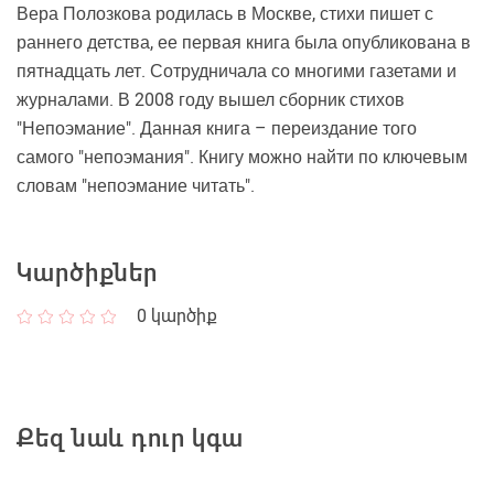
Вера Полозкова родилась в Москве, стихи пишет с
раннего детства, ее первая книга была опубликована в
пятнадцать лет. Сотрудничала со многими газетами и
журналами. В 2008 году вышел сборник стихов
"Непоэмание". Данная книга – переиздание того
самого "непоэмания". Книгу можно найти по ключевым
словам "непоэмание читать".
Կարծիքներ
0
կարծիք
Քեզ նաև դուր կգա