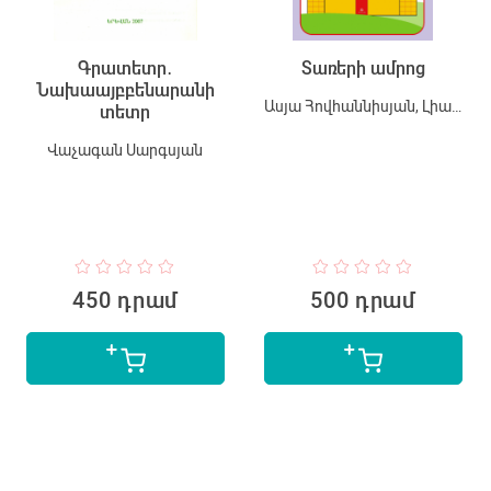
Գրատետր․
Տառերի ամրոց
Նախաայբբենարանի
Ասյա Հովհաննիսյան, Լիանա Իսկանդարյան
տետր
Վաչագան Սարգսյան
450 դրամ
500 դրամ