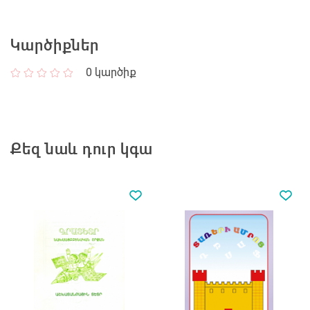
Կարծիքներ
0
կարծիք
Քեզ նաև դուր կգա