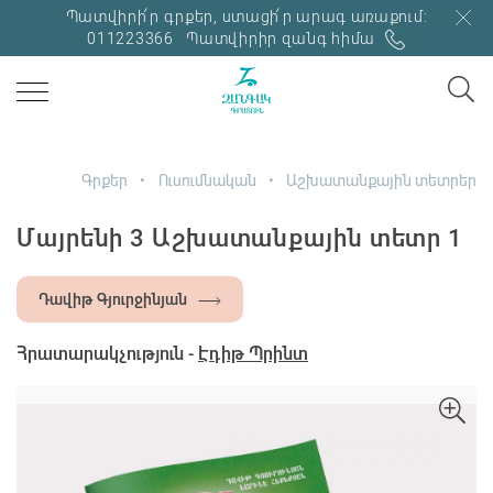
Պատվիրի՛ր գրքեր, ստացի՛ր արագ առաքում:
011223366
Պատվիրիր զանգ հիմա
Գրքեր
Ուսումնական
Աշխատանքային տետրեր
Մայրենի 3 Աշխատանքային տետր 1
Դավիթ Գյուրջինյան
Հրատարակչություն -
Էդիթ Պրինտ