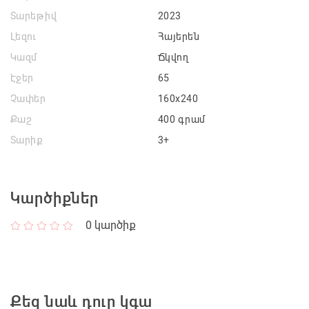
Տարեթիվ
2023
Լեզու
Հայերեն
Կազմ
Ճկվող
Էջեր
65
Չափեր
160x240
Քաշ
400 գրամ
Տարիք
3+
Կարծիքներ
0
կարծիք
Քեզ նաև դուր կգա