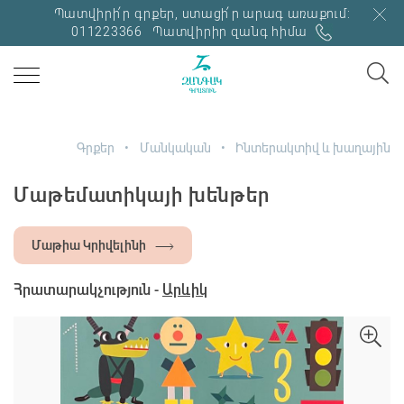
Պատվիրի՛ր գրքեր, ստացի՛ր արագ առաքում:
011223366
Պատվիրիր զանգ հիմա
Գրքեր
Մանկական
Ինտերակտիվ և խաղային
Մաթեմատիկայի խենթեր
Մաթիա Կրիվելինի
Հրատարակչություն -
Արևիկ