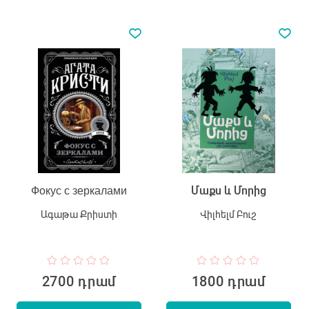
Фокус с зеркалами
Մաքս և Մորից
Ագաթա Քրիստի
Վիլհելմ Բուշ
2700 դրամ
1800 դրամ