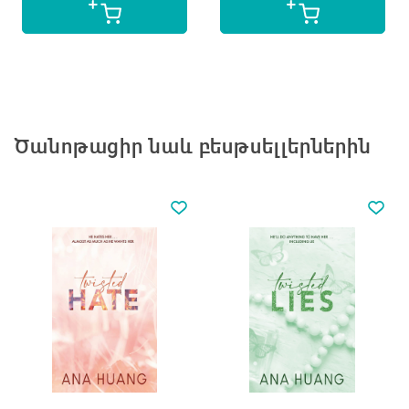
Ծանոթացիր նաև բեսթսելլերներին