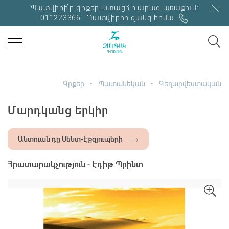
Պատվիրի՛ր գրքեր, ստացի՛ր արագ առաքում:
011223366
Պատվիրիր զանգ հիմա
Գրքեր
Պատանեկան
Գեղարվեստական
Մարդկանց երկիր
Անտուան դը Սենտ-Էքզյուպերի
Հրատարակչություն -
Էդիթ Պրինտ