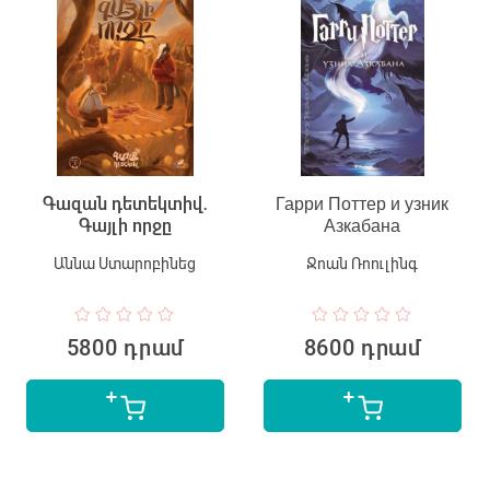
Գազան դետեկտիվ․
Гарри Поттер и узник
Գայլի որջը
Азкабана
Աննա Ստարոբինեց
Ջոան Ռոուլինգ
5800 դրամ
8600 դրամ