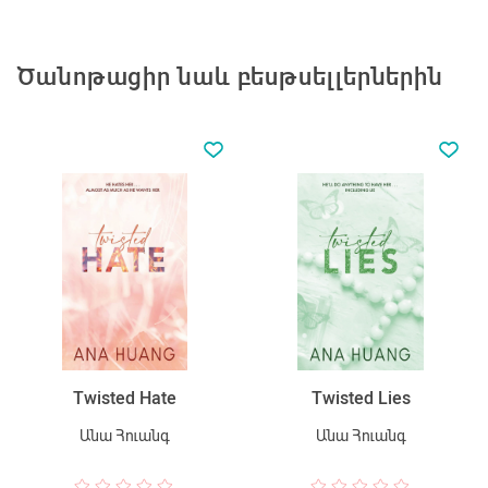
Ծանոթացիր նաև բեսթսելլերներին
Twisted Hate
Twisted Lies
Անա Հուանգ
Անա Հուանգ