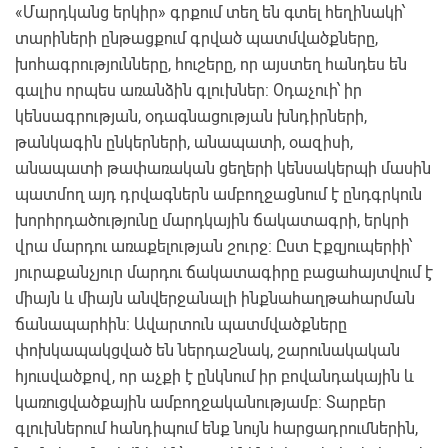
«Մարդկանց երկիր» գրքում տեղ են գտել հեղինակի՝
տարիների ընթացքում գրված պատմվածքները,
խոհագրությունները, հուշերը, որ այստեղ հանդես են
գալիս որպես առանձին գլուխներ: Օդաչուի՝ իր
կենսագրության, օդագնացության խնդիրների,
թանկագին ընկերների, անապատի, օազիսի,
անապատի թափառական ցեղերի կենսակերպի մասին
պատմող այդ դրվագներն ամբողջացնում է ընդգրկուն
խորհրդածությունը մարդկային ճակատագրի, երկրի
վրա մարդու առաքելության շուրջ: Ըստ Էքզյուպերիի՝
յուրաքանչյուր մարդու ճակատագիրը բացահայտվում է
միայն և միայն անվերջանալի ինքնահաղթահարման
ճանապարհին: Ավարտուն պատմվածքները
փոխկապակցված են ներդաշնակ, շարունակական
հյուսվածքով, որ աչքի է ընկնում իր բովանդակային և
կառուցվածքային ամբողջականությամբ: Տարբեր
գլուխներում հանդիպում ենք նույն հարցադրումներին,