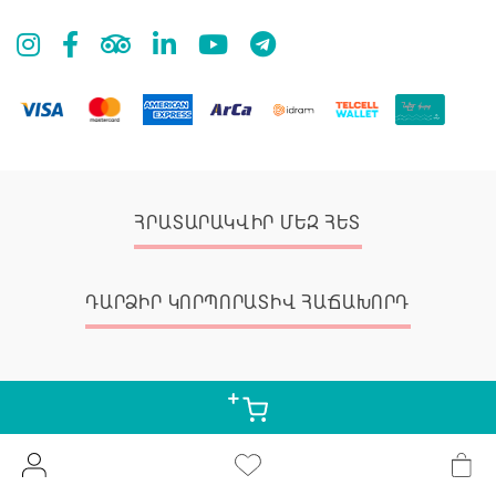
ՀՐԱՏԱՐԱԿՎԻՐ ՄԵԶ ՀԵՏ
ԴԱՐՁԻՐ ԿՈՐՊՈՐԱՏԻՎ ՀԱՃԱԽՈՐԴ
© 2026 Zangak Bookstore, all rights reserved