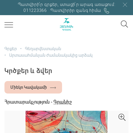
Պատվիրի՛ր գրքեր, ստացի՛ր արագ առաքում:
011223366
Պատվիրիր զանգ հիմա
Գրքեր
Գեղարվեստական
Արտասահմանյան ժամանակակից արձակ
Կրծքեր և ձվեր
Միեկո Կավակամի
Հրատարակչություն -
Գրանիշ