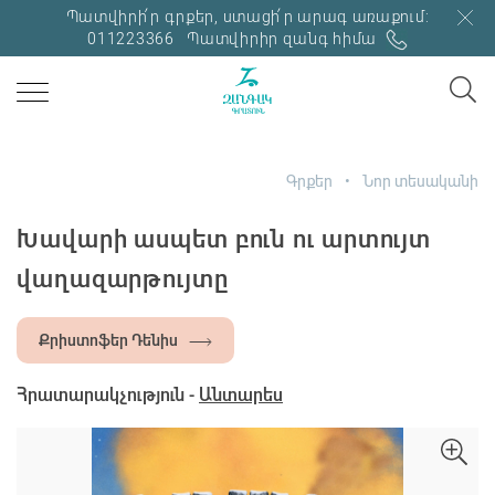
Պատվիրի՛ր գրքեր, ստացի՛ր արագ առաքում:
011223366
Պատվիրիր զանգ հիմա
Գրքեր
Նոր տեսականի
Խավարի ասպետ բուն ու արտույտ
վաղազարթույտը
Քրիստոֆեր Դենիս
Հրատարակչություն -
Անտարես