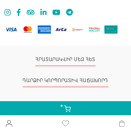
ՀՐԱՏԱՐԱԿՎԻՐ ՄԵԶ ՀԵՏ
ԴԱՐՁԻՐ ԿՈՐՊՈՐԱՏԻՎ ՀԱՃԱԽՈՐԴ
© 2026 Zangak Bookstore, all rights reserved