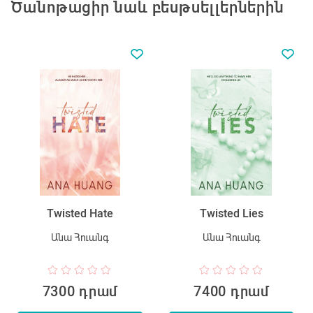
Ծանոթացիր նաև բեսթսելլերներին
Twisted Hate
Twisted Lies
Անա Հուանգ
Անա Հուանգ
7300 դրամ
7400 դրամ