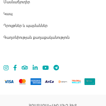
Մասնաճյուղեր
Կապ
Դրույթներ և պայմաններ
Գաղտնիության քաղաքականություն
ՀՐԱՏԱՐԱԿՎԻՐ ՄԵԶ ՀԵՏ