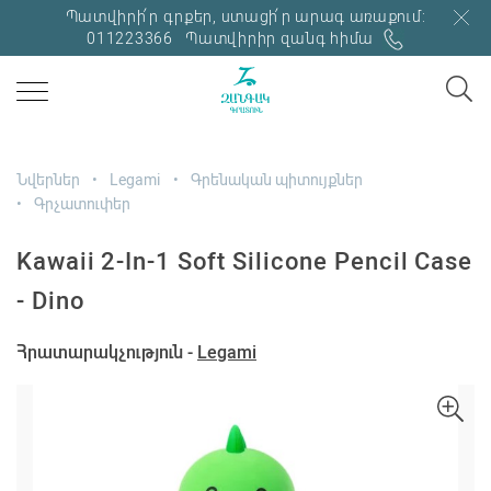
Պատվիրի՛ր գրքեր, ստացի՛ր արագ առաքում:
011223366
Պատվիրիր զանգ հիմա
Նվերներ
Legami
Գրենական պիտույքներ
Գրչատուփեր
Kawaii 2-In-1 Soft Silicone Pencil Case
- Dino
Հրատարակչություն -
Legami