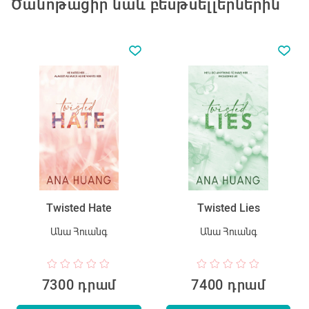
Ծանոթացիր նաև բեսթսելլերներին
Twisted Hate
Twisted Lies
Անա Հուանգ
Անա Հուանգ
7300 դրամ
7400 դրամ