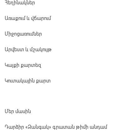
Հեղինակներ
Առաքում և վճարում
Միջոցառումներ
Արվեստ և մշակույթ
Կայքի քարտեզ
Կուտակային քարտ
Մեր մասին
Դարձիր «Զանգակ» գրատան թիմի անդամ