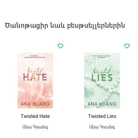
Ծանոթացիր նաև բեսթսելլերներին
Twisted Hate
Twisted Lies
Անա Հուանգ
Անա Հուանգ