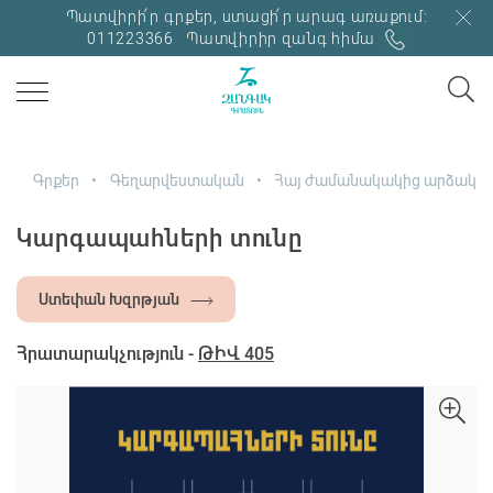
Պատվիրի՛ր գրքեր, ստացի՛ր արագ առաքում:
011223366
Պատվիրիր զանգ հիմա
Գրքեր
Գեղարվեստական
Հայ ժամանակակից արձակ
Կարգապահների տունը
Ստեփան Խզրթյան
Հրատարակչություն -
ԹԻՎ 405