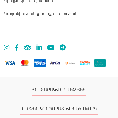
Դրույթներ և պայմաններ
Գաղտնիության քաղաքականություն
ՀՐԱՏԱՐԱԿՎԻՐ ՄԵԶ ՀԵՏ
ԴԱՐՁԻՐ ԿՈՐՊՈՐԱՏԻՎ ՀԱՃԱԽՈՐԴ