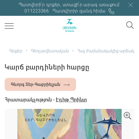
Պատվիրի՛ր գրքեր, ստացի՛ր արագ առաքում:
011223366
Պատվիրիր զանգ հիմա
Գրքեր
Գեղարվեստական
Հայ ժամանակակից արձակ
Կարճ բարդիների հարցը
Գևորգ Տեր-Գաբրիելյան
Հրատարակչություն -
Էդիթ Պրինտ