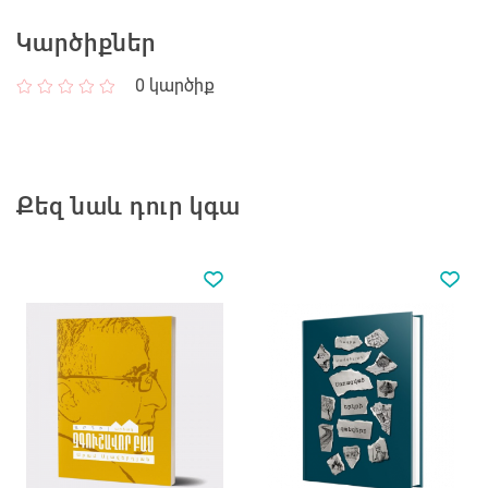
Կարծիքներ
0
կարծիք
Քեզ նաև դուր կգա