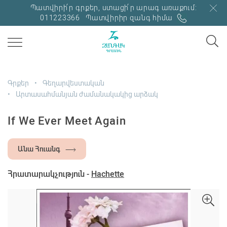
Պատվիրի՛ր գրքեր, ստացի՛ր արագ առաքում:
011223366
Պատվիրիր զանգ հիմա
Գրքեր
Գեղարվեստական
Արտասահմանյան ժամանակակից արձակ
If We Ever Meet Again
Անա Հուանգ
Հրատարակչություն -
Hachette