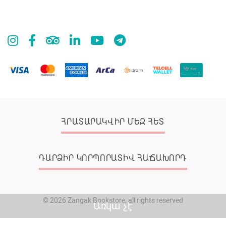
ՀՐԱՏԱՐԱԿՎԻՐ ՄԵԶ ՀԵՏ
ԴԱՐՁԻՐ ԿՈՐՊՈՐԱՏԻՎ ՀԱՃԱԽՈՐԴ
© 2026 Zangak Bookstore, all rights reserved
Առկա չէ