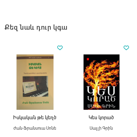
Քեզ նաև դուր կգա
Իսկական թե կեղծ
Կես կորած
ժան-Ֆրանսուա Սոնե
Սալլի Գրին