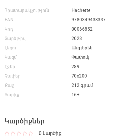
Հրատարակչություն
Hachette
EAN
9780349438337
Կոդ
00066852
Տարեթիվ
2023
Լեզու
Անգլերեն
Կազմ
Փափուկ
Էջեր
289
Չափեր
70x200
Քաշ
212 գրամ
Տարիք
16+
Կարծիքներ
0
կարծիք