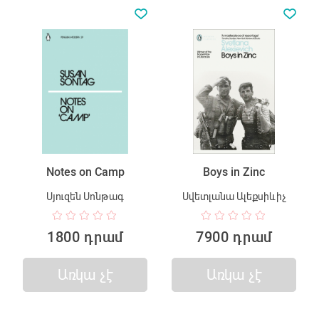
Notes on Camp
Boys in Zinc
Սյուզեն Սոնթագ
Սվետլանա Ալեքսիևիչ
1800 դրամ
7900 դրամ
Առկա չէ
Առկա չէ