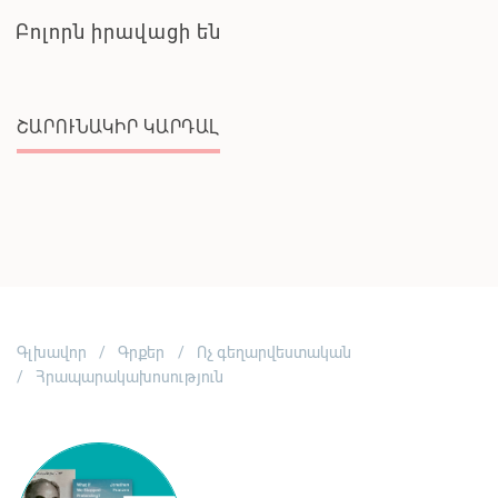
Բոլորն իրավացի են
ՇԱՐՈՒՆԱԿԻՐ ԿԱՐԴԱԼ
Գլխավոր
Գրքեր
Ոչ գեղարվեստական
Հրապարակախոսություն