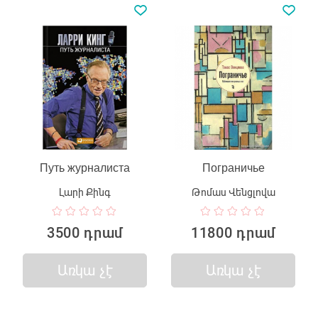
Путь журналиста
Пограничье
Լարի Քինգ
Թոմաս Վենցլովա
3500 դրամ
11800 դրամ
Առկա չէ
Առկա չէ