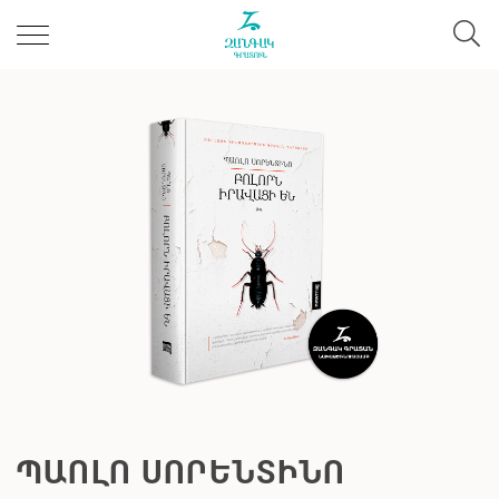
ՊԱՈԼՈ ՍՈՐԵՆՏԻՆՈ