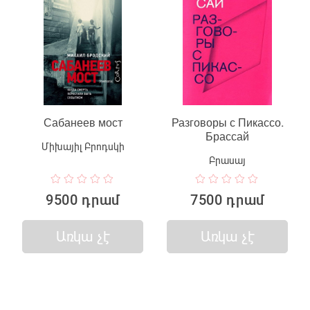
Сабанеев мост
Разговоры с Пикассо.
Брассай
Միխայիլ Բրոդսկի
Բրասայ
9500 դրամ
7500 դրամ
Առկա չէ
Առկա չէ