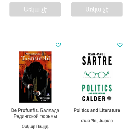
Առկա չէ
Առկա չէ
De Profunfis. Баллада
Politics and Literature
Редингской тюрьмы
Ժան Պոլ Սարտր
Օսկար Ուայլդ