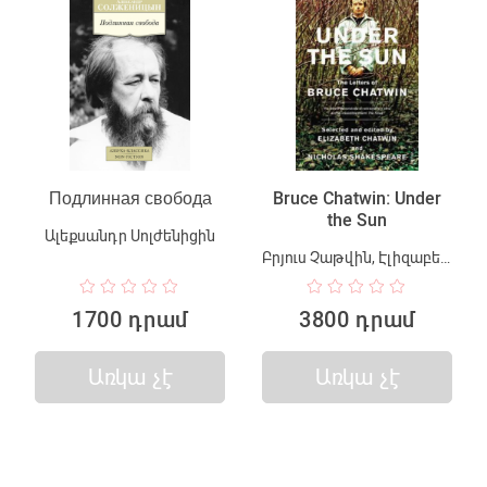
Подлинная свобода
Bruce Chatwin: Under
the Sun
Ալեքսանդր Սոլժենիցին
Բրյուս Չաթվին, Էլիզաբեթ Չաթվին, Նիկոլաս Շեքսպիր
1700 դրամ
3800 դրամ
Առկա չէ
Առկա չէ