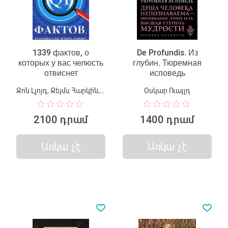
1339 фактов, о
De Profundis. Из
которых у вас челюсть
глубин. Тюремная
отвиснет
исповедь
Ջոն Լլոյդ, Ջեյմս Հարկին, Ջոն Միտչինսոն
Օսկար Ուայլդ
2100 դրամ
1400 դրամ
Առկա չէ
Առկա չէ