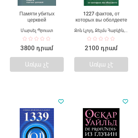
Памяти убитых
1227 фактов, от
церквей
которых вы оболдеете
Մարսել Պրուստ
Ջոն Լլոյդ, Ջեյմս Հարկին, Ջոն Միտչինսոն
3800 դրամ
2100 դրամ
Առկա չէ
Առկա չէ