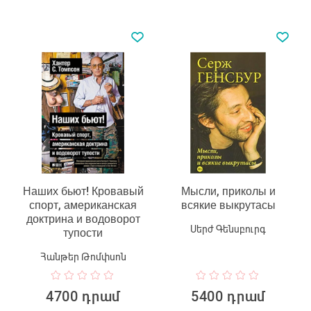
Наших бьют! Кровавый
Мысли, приколы и
спорт, американская
всякие выкрутасы
доктрина и водоворот
Սերժ Գենսբուրգ
тупости
Հանթեր Թոմփսոն
4700 դրամ
5400 դրամ