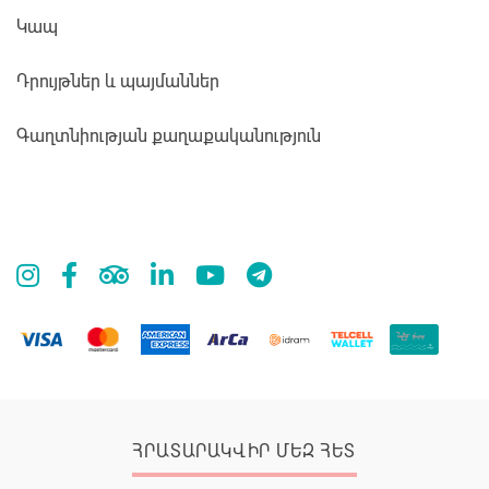
Կապ
Դրույթներ և պայմաններ
Գաղտնիության քաղաքականություն
ՀՐԱՏԱՐԱԿՎԻՐ ՄԵԶ ՀԵՏ