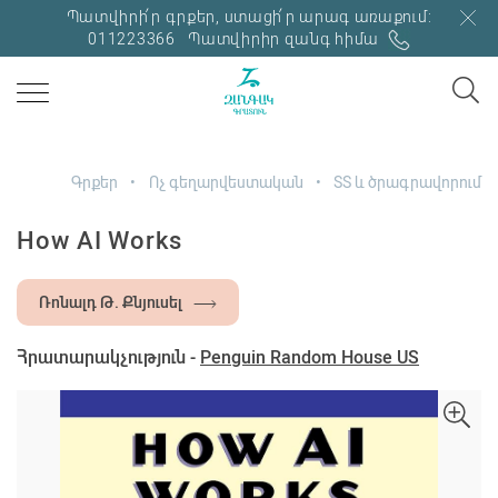
Պատվիրի՛ր գրքեր, ստացի՛ր արագ առաքում:
011223366
Պատվիրիր զանգ հիմա
Գրքեր
Ոչ գեղարվեստական
ՏՏ և ծրագրավորում
How AI Works
Ռոնալդ Թ. Քնյուսել
Հրատարակչություն -
Penguin Random House US