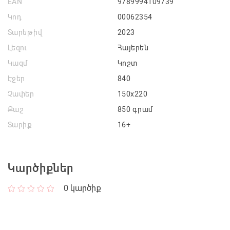
EAN
9789994109739
Կոդ
00062354
Տարեթիվ
2023
Լեզու
Հայերեն
Կազմ
Կոշտ
Էջեր
840
Չափեր
150x220
Քաշ
850 գրամ
Տարիք
16+
Կարծիքներ
0
կարծիք