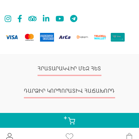
ՀՐԱՏԱՐԱԿՎԻՐ ՄԵԶ ՀԵՏ
ԴԱՐՁԻՐ ԿՈՐՊՈՐԱՏԻՎ ՀԱՃԱԽՈՐԴ
© 2026 Zangak Bookstore, all rights reserved