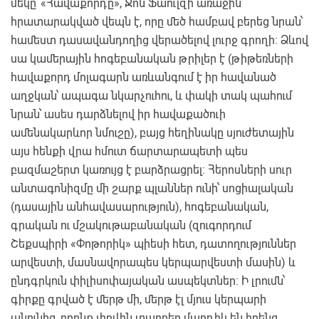
մեկը՝ «Հավաքորդը», Ջոն Ֆաուլզի առաջին
հրատարակված վեպն է, որը մեծ համբավ բերեց նրան՝
համեստ դասավանդողից վերածելով լուրջ գրողի: Ձևով
սա կամերային հոգեբանական թրիլեր է (թիթեռների
հավաքորդ մոլագարն առևանգում է իր հավանած
աղջկան՝ ապագա նկարչուհու, և փակի տակ պահում
նրան՝ ասես դարձնելով իր հավաքածուի
ամենակարևոր նմուշը), բայց հեղինակը սյուժետային
այս հենքի վրա հմուտ ճարտարապետի պես
բազմաշերտ կառույց է բարձրացրել: Հերոսների սուր
անտագոնիզմը մի շարք պլաններ ունի՝ սոցիալական
(դասային անհավասարություն), հոգեբանական,
գրական ու մշակութաբանական (զուգորդում
Շեքսպիրի «Փոթորիկ» պիեսի հետ, դատողություններ
արվեստի, մասնավորապես կերպարվեստի մասին) և
ընդգրկուն փիլիսոփայական ասպեկտներ: Ի լրումն՝
գիրքը գրված է մերթ մի, մերթ էլ մյուս կերպարի
անունից, որոնք լիովին տարբեր մարդիկ են իրենց