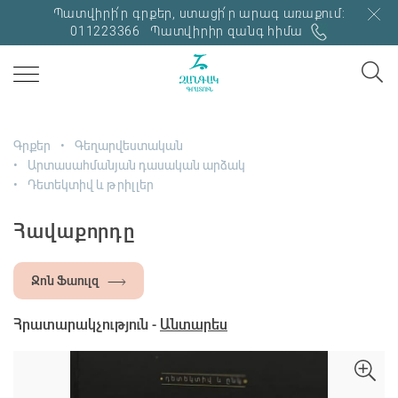
Պատվիրի՛ր գրքեր, ստացի՛ր արագ առաքում:
011223366
Պատվիրիր զանգ հիմա
Գրքեր
Գեղարվեստական
Արտասահմանյան դասական արձակ
Դետեկտիվ և թրիլլեր
Հավաքորդը
Ջոն Ֆաուլզ
Հրատարակչություն -
Անտարես