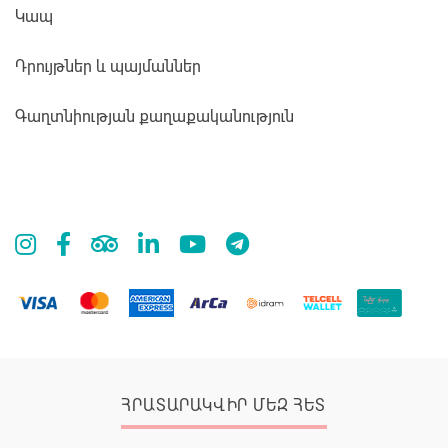
Կապ
Դրույթներ և պայմաններ
Գաղտնիության քաղաքականություն
ՀՐԱՏԱՐԱԿՎԻՐ ՄԵԶ ՀԵՏ