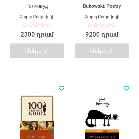
Голливуд
Bukowski: Poetry
Չարլզ Բուկովսկի
Չարլզ Բուկովսկի
2300 դրամ
9200 դրամ
Առկա չէ
Առկա չէ