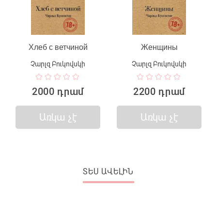
Хлеб с ветчиной
Женщины
Չարլզ Բուկովսկի
Չարլզ Բուկովսկի
2000 դրամ
2200 դրամ
Առկա չէ
Առկա չէ
ՏԵՍ ԱՎԵԼԻՆ