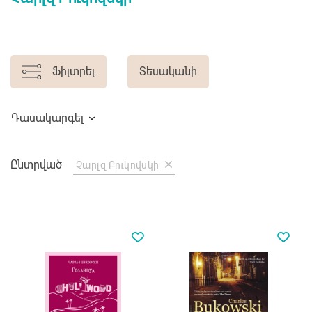
Ֆիլտրել
Տեսականի
Դասակարգել
Ընտրված
Չարլզ Բուկովսկի