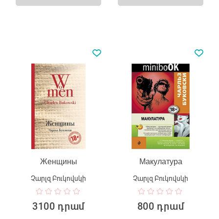
Женщины
Макулатура
Չարլզ Բուկովսկի
Չարլզ Բուկովսկի
3100 դրամ
800 դրամ