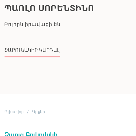
ՊԱՈԼՈ ՍՈՐԵՆՏԻՆՈ
Բոլորն իրավացի են
ՇԱՐՈՒՆԱԿԻՐ ԿԱՐԴԱԼ
Գլխավոր
Գրքեր
Չարլզ Բուկովսկի