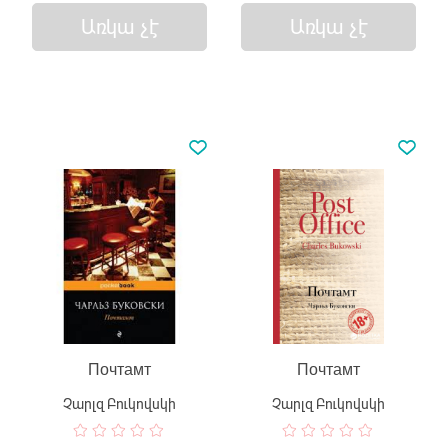
Առկա չէ
Առկա չէ
Почтамт
Почтамт
Չարլզ Բուկովսկի
Չարլզ Բուկովսկի