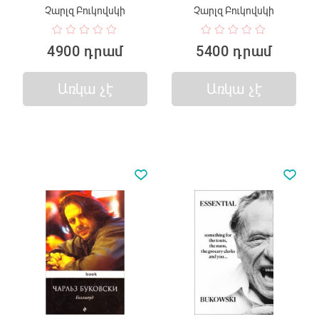
Չարլզ Բուկովսկի
Չարլզ Բուկովսկի
4900 դրամ
5400 դրամ
Առկա չէ
Առկա չէ