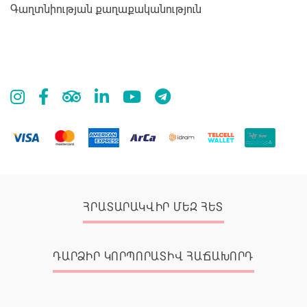
Գաղտնիության քաղաքականություն
ՀՐԱՏԱՐԱԿՎԻՐ ՄԵԶ ՀԵՏ
ԴԱՐՁԻՐ ԿՈՐՊՈՐԱՏԻՎ ՀԱՃԱԽՈՐԴ