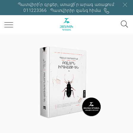
Պատվիրի՛ր գրքեր, ստացի՛ր արագ առաքում:
011223366
Պատվիրիր զանգ հիմա