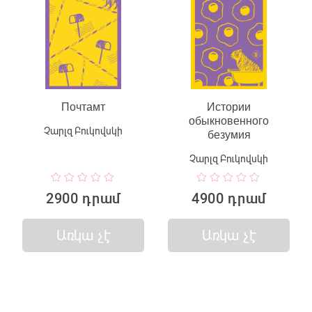
Почтамт
Истории
обыкновенного
Չարլզ Բուկովսկի
безумия
Չարլզ Բուկովսկի
2900 դրամ
4900 դրամ
Առկա չէ
Առկա չէ