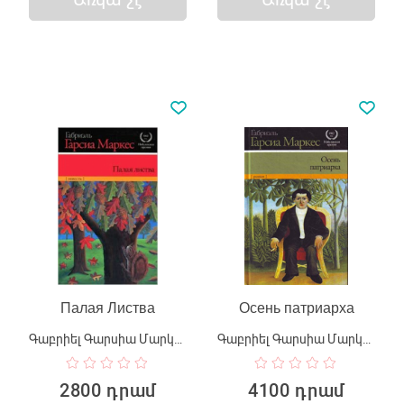
Палая Листва
Осень патриарха
Գաբրիել Գարսիա Մարկես
Գաբրիել Գարսիա Մարկես
2800 դրամ
4100 դրամ