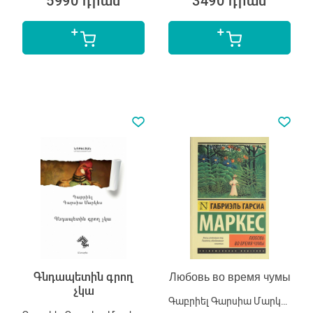
5990 դրամ
3490 դրամ
Գնդապետին գրող
Любовь во время чумы
չկա
Գաբրիել Գարսիա Մարկես