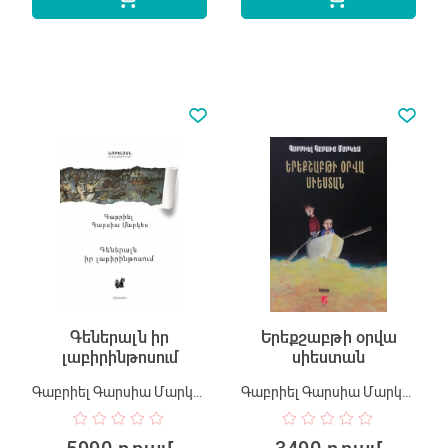
Գեներալն իր
Երեքշաբթի օրվա
լաբիրինթոսում
սիեստան
Գաբրիել Գարսիա Մարկես
Գաբրիել Գարսիա Մարկես