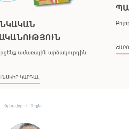
ՊԱՈԼՈ ՍՈՐԵՆՏԻՆՈ
Բոլորն իրավացի են
ՇԱՐՈՒՆԱԿԻՐ ԿԱՐԴԱԼ
Գլխավոր
Գրքեր