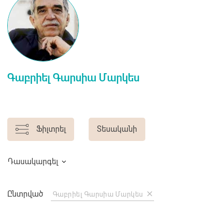
Գաբրիել Գարսիա Մարկես
Ֆիլտրել
Տեսականի
Դասակարգել
Ընտրված
Գաբրիել Գարսիա Մարկես