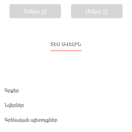
Առկա չէ
Առկա չէ
ՏԵՍ ԱՎԵԼԻՆ
Գրքեր
Նվերներ
Գրենական պիտույքներ