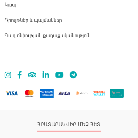
Կապ
Դրույթներ և պայմաններ
Գաղտնիության քաղաքականություն
ՀՐԱՏԱՐԱԿՎԻՐ ՄԵԶ ՀԵՏ