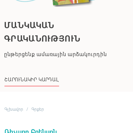
ՄԱՆԿԱԿԱՆ
ԳՐԱԿԱՆՈՒԹՅՈՒՆ
ընթերցենք ամառային արձակուրդին
ՇԱՐՈՒՆԱԿԻՐ ԿԱՐԴԱԼ
Գլխավոր
Գրքեր
Ռիչարդ Բրենսոն