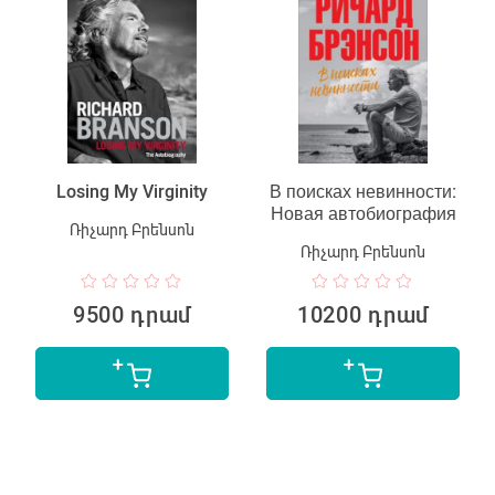
Losing My Virginity
В поисках невинности:
Новая автобиография
Ռիչարդ Բրենսոն
Ռիչարդ Բրենսոն
9500 դրամ
10200 դրամ