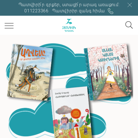
Պատվիրի՛ր գրքեր, ստացի՛ր արագ առաքում:
011223366
Պատվիրիր զանգ հիմա